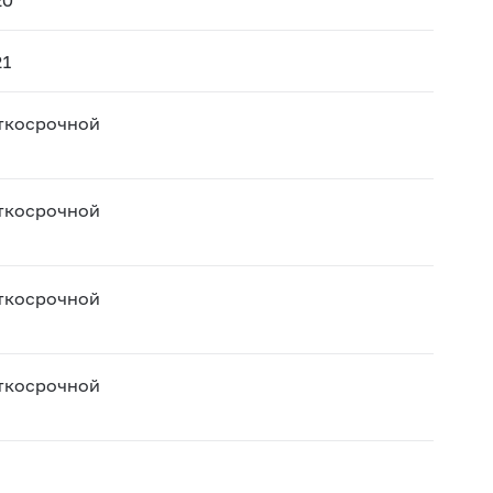
21
аткосрочной
аткосрочной
аткосрочной
аткосрочной