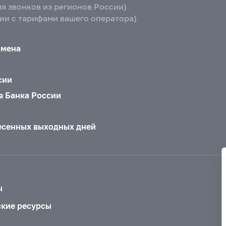
ля звонков из регионов России)
вии с тарифами вашего оператора)
бмена
сии
в Банка России
есенных выходных дней
ы
ские ресурсы