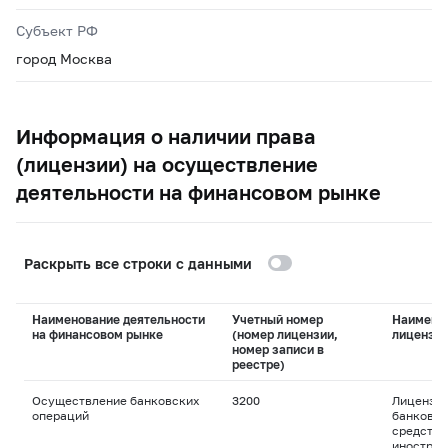
Субъект РФ
город Москва
Информация о наличии права
(лицензии) на осуществление
деятельности на финансовом рынке
Раскрыть все строки с данными
Наименование деятельности
Учетный номер
Наимено
на финансовом рынке
(номер лицензии,
лицензи
номер записи в
реестре)
Осуществление банковских
3200
Лицензия
операций
банковск
средства
иностран