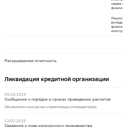
права пр
физическ
Лицензия
вклады д
физическ
иностран
Раскрываемая отчетность
Ликвидация кредитной организации
09.04.2019
Сообщение о порядке и сроках проведении расчетов
Объявления конкурсных управляющих (ликвидаторов)
13.02.2019
Сведения о ходе конкурсного производства