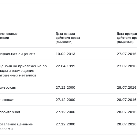
именование
Дата начала
Дата прекра
ензии
действия права
действия пр
(лицензии)
(лицензии)
неральная лицензия
19.02.2013
27.07.2016
цензия на привлечение во
22.04.1999
27.07.2016
лады и размещение
агоценных металлов
окерская
27.12.2000
28.07.2016
лерская
27.12.2000
28.07.2016
позитарная
27.12.2000
28.07.2016
равление ценными
27.12.2000
28.07.2016
магами