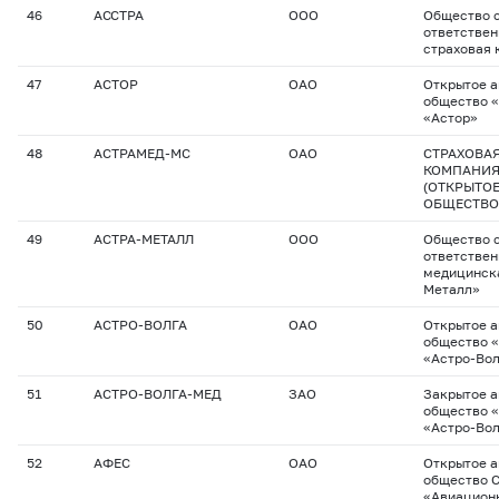
46
АССТРА
ООО
Общество с
ответстве
страховая 
47
АСТОР
ОАО
Открытое 
общество 
«Астор»
48
АСТРАМЕД-МС
ОАО
СТРАХОВА
КОМПАНИЯ
(ОТКРЫТО
ОБЩЕСТВО
49
АСТРА-МЕТАЛЛ
ООО
Общество с
ответствен
медицинск
Металл»
50
АСТРО-ВОЛГА
ОАО
Открытое 
общество 
«Астро-Во
51
АСТРО-ВОЛГА-МЕД
ЗАО
Закрытое 
общество 
«Астро-Во
52
АФЕС
ОАО
Открытое 
общество 
«Авиацион