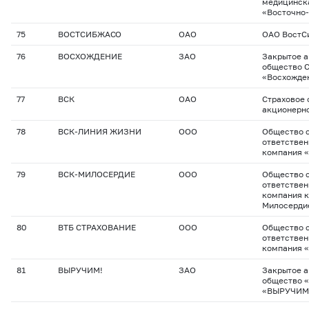
медицинск
«Восточно-
75
ВОСТСИБЖАСО
ОАО
ОАО Вост
76
ВОСХОЖДЕНИЕ
ЗАО
Закрытое 
общество 
«Восхожде
77
ВСК
ОАО
Страховое 
акционерн
78
ВСК-ЛИНИЯ ЖИЗНИ
ООО
Общество с
ответствен
компания 
79
ВСК-МИЛОСЕРДИЕ
ООО
Общество с
ответствен
компания 
Милосерди
80
ВТБ СТРАХОВАНИЕ
ООО
Общество с
ответствен
компания 
81
ВЫРУЧИМ!
ЗАО
Закрытое 
общество 
«ВЫРУЧИМ