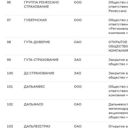
96
ГРУППА РЕНЕССАНС
ООО
Общество с
СТРАХОВАНИЕ
ответствен
Ренессанс
97
ГУБЕРНСКАЯ
ООО
Общество с
ответстве
«Региональ
компания 
98
ГУТА-ДОВЕРИЕ
ОАО
ОТКРЫТОЕ
ОБЩЕСТВО
КОМПАНИЯ
99
ГУТА-СТРАХОВАНИЕ
ЗАО
Закрытое 
общество «
100
Д2 СТРАХОВАНИЕ
ЗАО
Закрытое 
общество «
101
ДАЛЬАКФЕС
ООО
Общество с
ответствен
компания 
102
ДАЛЬЖАСО
ОАО
Дальневос
железнодо
акционерно
общество 
103
ДАЛЬЛЕССТРАХ
ОАО
Открытое 