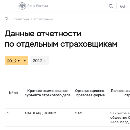
Статистика
Страхование
Данные отчетности
по отдельным страховщикам
2012 г.
Краткое наименование
Организационно-
Полное на
№ пп
субъекта страхового дела
правовая форма
ст
1
АВАНГАРД ПОЛИС
ЗАО
Закрытое 
общество 
«Авангард