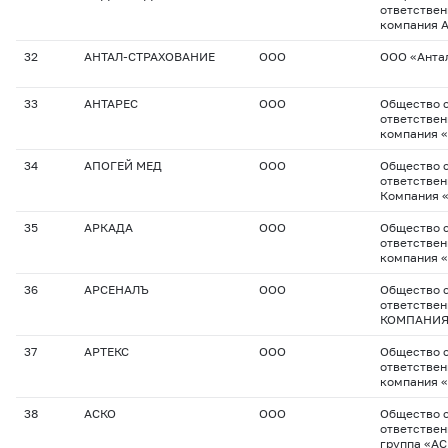
ответствен
компания 
32
АНТАЛ-СТРАХОВАНИЕ
ООО
ООО «Анта
33
АНТАРЕС
ООО
Общество с
ответствен
компания 
34
АПОГЕЙ МЕД
ООО
Общество с
ответствен
Компания 
35
АРКАДА
ООО
Общество с
ответствен
компания 
36
АРСЕНАЛЪ
ООО
Общество с
ответстве
КОМПАНИЯ
37
АРТЕКС
ООО
Общество с
ответствен
компания 
38
АСКО
ООО
Общество с
ответствен
группа «А