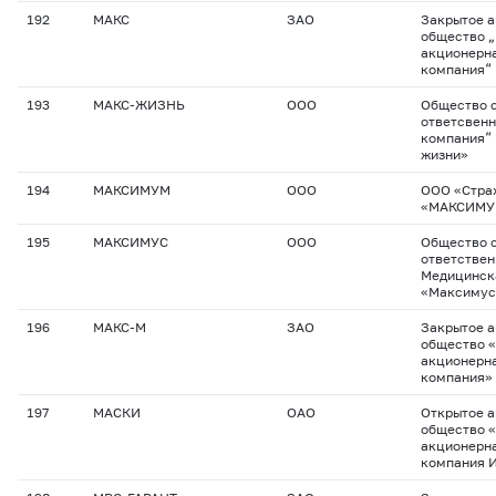
192
МАКС
ЗАО
Закрытое 
общество 
акционерна
компания“
193
МАКС-ЖИЗНЬ
ООО
Общество с
ответсвенн
компания“
жизни»
194
МАКСИМУМ
ООО
ООО «Стра
«МАКСИМУ
195
МАКСИМУС
ООО
Общество с
ответствен
Медицинск
«Максимус
196
МАКС-М
ЗАО
Закрытое 
общество 
акционерна
компания»
197
МАСКИ
ОАО
Открытое 
общество 
акционерна
компания 