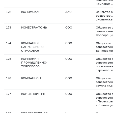
компания 
172
КОЛЫМСКАЯ
ЗАО
Закрытое 
общество „
„Колымска
173
КОМЕСТРА-ТОМЬ
ООО
Общество с
ответствен
Корпорация
174
КОМПАНИЯ
ООО
Общество с
БАНКОВСКОГО
ответстве
СТРАХОВАН
Банковског
175
КОМПАНИЯ
ООО
Общество с
ПРОМЫШЛЕННО-
ответстве
ТОРГОВОГО
промышлен
страхован
176
КОМПАНЬОН
ООО
Общество с
ответствен
Группа «К
177
КОНЦЕПЦИЯ РЕ
ООО
Общество с
ответстве
«Перестра
«Концепци