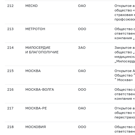
212
МЕСКО
ОАО
Открытое 
общество 
страховая 
профсоюзо
213
МЕТРОТОН
ООО
Общество с
ответствен
компания 
214
МИЛОСЕРДИЕ
ЗАО
Закрытое 
И БЛАГОПОЛУЧИЕ
общество „
медицинск
„Милосерди
215
МОСКВА
ОАО
Открытое 
Общество “
“ Москва»
216
МОСКВА-ВОЛГА
ООО
Общество с
ответствен
компания 
217
МОСКВА-РЕ
ОАО
Открытое 
общество 
перестрах
218
МОСКОВИЯ
ООО
Общество с
ответствен