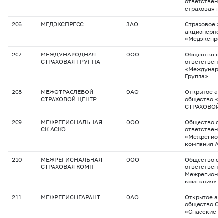
ответстве
страховая
206
МЕДЭКСПРЕСС
ЗАО
Страховое 
акционерн
«Медэкспр
207
МЕЖДУНАРОДНАЯ
ООО
Общество с
СТРАХОВАЯ ГРУППА
ответстве
«Междунар
Группа»
208
МЕЖОТРАСЛЕВОЙ
ОАО
Открытое 
СТРАХОВОЙ ЦЕНТР
общество
СТРАХОВО
209
МЕЖРЕГИОНАЛЬНАЯ
ООО
Общество с
СК АСКО
ответстве
«Межрегио
компания 
210
МЕЖРЕГИОНАЛЬНАЯ
ООО
Общество с
СТРАХОВАЯ КОМП
ответстве
Межрегион
компания«
211
МЕЖРЕГИОНГАРАНТ
ОАО
Открытое 
общество С
«Спасские 