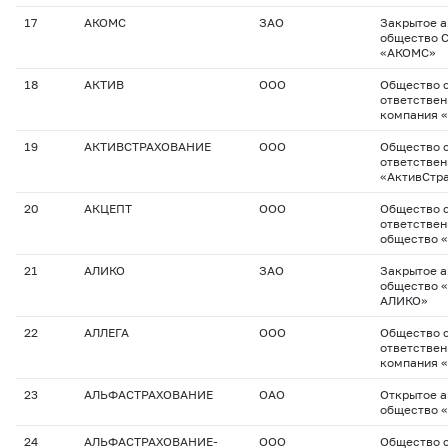
17
АКОМС
ЗАО
Закрытое 
общество 
«АКОМС»
18
АКТИВ
ООО
Общество с
ответствен
компания 
19
АКТИВСТРАХОВАНИЕ
ООО
Общество с
ответстве
«АктивСтр
20
АКЦЕПТ
ООО
Общество с
ответствен
общество 
21
АЛИКО
ЗАО
Закрытое 
общество 
АЛИКО»
22
АЛЛЕГА
ООО
Общество с
ответствен
компания 
23
АЛЬФАСТРАХОВАНИЕ
ОАО
Открытое 
общество 
24
АЛЬФАСТРАХОВАНИЕ-
ООО
Общество с