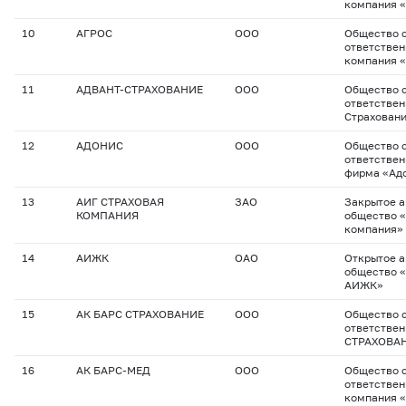
компания «
10
АГРОС
ООО
Общество с
ответствен
компания 
11
АДВАНТ-СТРАХОВАНИЕ
ООО
Общество с
ответствен
Страхован
12
АДОНИС
ООО
Общество с
ответствен
фирма «Ад
13
АИГ СТРАХОВАЯ
ЗАО
Закрытое 
КОМПАНИЯ
общество «
компания»
14
АИЖК
ОАО
Открытое 
общество 
АИЖК»
15
АК БАРС СТРАХОВАНИЕ
ООО
Общество с
ответствен
СТРАХОВА
16
АК БАРС-МЕД
ООО
Общество с
ответствен
компания 