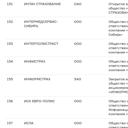
151
ИНТАЧ СТРАХОВАНИЕ
ОАО
Открытое 
общество 
СТРАХОВА
152
ИНТЕРМЕДСЕРВИС-
ООО
Общество с
СИБИРЬ
ответствен
компания 
Сибирь»
153
ИНТЕРПОЛИСТРАСТ
ООО
Общество с
ответствен
компания 
154
ИНФИСТРАХ
ООО
Общество с
ответствен
компания 
155
ИНФОРМСТРАХ
ЗАО
Закрытое 
общество 
акционерн
«ИНФОРМС
156
ИСК ЕВРО-ПОЛИС
ООО
Общество с
ответстве
Информаци
компания 
157
ИСЛА
ООО
Общество с
ответствен