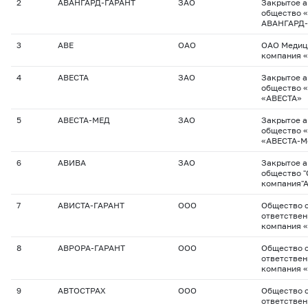
2
АВАНГАРД-ГАРАНТ
ЗАО
Закрытое 
общество «
АВАНГАРД-
3
АВЕ
ОАО
ОАО Медиц
компания 
4
АВЕСТА
ЗАО
Закрытое 
общество 
«АВЕСТА»
5
АВЕСТА-МЕД
ЗАО
Закрытое 
общество 
«АВЕСТА-М
6
АВИВА
ЗАО
Закрытое 
общество "
компания"А
7
АВИСТА-ГАРАНТ
ООО
Общество с
ответствен
компания 
8
АВРОРА-ГАРАНТ
ООО
Общество с
ответствен
компания 
9
АВТОСТРАХ
ООО
Общество с
ответствен