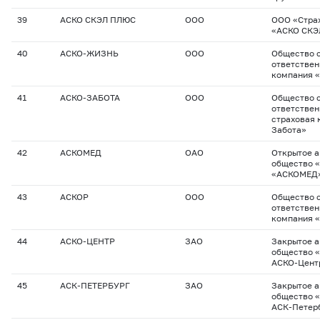
39
АСКО СКЭЛ ПЛЮС
ООО
ООО «Стра
«АСКО СКЭ
40
АСКО-ЖИЗНЬ
ООО
Общество с
ответствен
компания 
41
АСКО-ЗАБОТА
ООО
Общество с
ответстве
страховая 
Забота»
42
АСКОМЕД
ОАО
Открытое 
общество 
«АСКОМЕД
43
АСКОР
ООО
Общество с
ответствен
компания 
44
АСКО-ЦЕНТР
ЗАО
Закрытое 
общество 
АСКО-Цент
45
АСК-ПЕТЕРБУРГ
ЗАО
Закрытое 
общество 
АСК-Петер