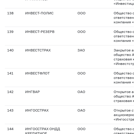
«Инвестиц
138
ИНВЕСТ-ПОЛИС
ООО
Общество с
ответствен
компания 
139
ИНВЕСТ-РЕЗЕРВ
ООО
Общество с
ответствен
компания 
140
ИНВЕСТСТРАХ
ЗАО
Закрытое 
общество 
страховая 
«Инвестст
141
ИНВЕСТФЛОТ
ООО
Общество с
ответствен
компания 
142
ИНГВАР
ОАО
Открытое 
общество 
страховая 
143
ИНГОССТРАХ
ОАО
Открытое с
акционерн
«Ингосстр
144
ИНГОССТРАХ ОНДД
ООО
Общество с
КРЕДИТНОЕ
ответствен