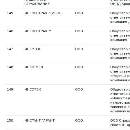
СТРАХОВАНИЕ
ОНДД Кред
145
ИНГОССТРАХ-ЖИЗНЬ
ООО
Общество с
ответствен
компания 
146
ИНГОССТРАХ-М
ООО
Общество с
ответствен
компания "
147
ИНЕРТЕК
ООО
Общество с
ответствен
компания 
148
ИНКО-МЕД
ООО
Общество с
ответстве
«Медицинс
компания 
149
ИНСОТЭК
ООО
Общество с
ответстве
«Инвестиц
и перестра
топливно-э
комплекса
150
ИНСТАНТ ГАРАНТ
ООО
ООО Страх
Инстант Га