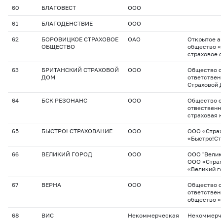
60
БЛАГОВЕСТ
ООО
61
БЛАГОДЕНСТВИЕ
ООО
62
БОРОВИЦКОЕ СТРАХОВОЕ
ОАО
Открытое 
ОБЩЕСТВО
общество 
страховое 
63
БРИТАНСКИЙ СТРАХОВОЙ
ООО
Общество с
ДОМ
ответствен
Страховой
64
БСК РЕЗОНАНС
ООО
Общество с
отвествен
страховая 
65
БЫСТРО! СТРАХОВАНИЕ
ООО
ООО «Стра
«Быстро!С
66
ВЕЛИКИЙ ГОРОД
ООО
ООО "Велик
ООО «Стра
«Великий г
67
ВЕРНА
ООО
Общество с
ответствен
общество 
68
ВИС
Некоммерческая
Некоммерч