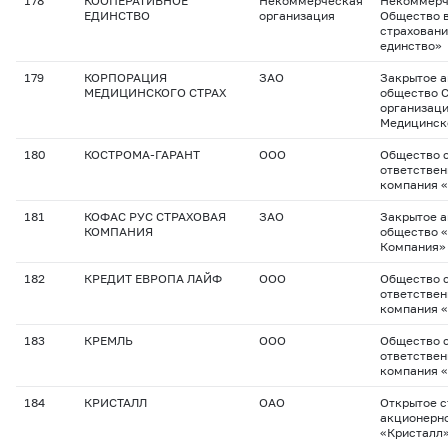
178
КООПЕРАТИВНОЕ
Некоммерческая
Некоммерч
ЕДИНСТВО
организация
Общество 
страховани
единство»
179
КОРПОРАЦИЯ
ЗАО
Закрытое 
МЕДИЦИНСКОГО СТРАХ
общество 
организац
Медицинск
180
КОСТРОМА-ГАРАНТ
ООО
Общество с
ответствен
компания 
181
КОФАС РУС СТРАХОВАЯ
ЗАО
Закрытое 
КОМПАНИЯ
общество «
Компания»
182
КРЕДИТ ЕВРОПА ЛАЙФ
ООО
Общество с
ответствен
компания «
183
КРЕМЛЬ
ООО
Общество с
ответствен
компания 
184
КРИСТАЛЛ
ОАО
Открытое с
акционерн
«Кристалл