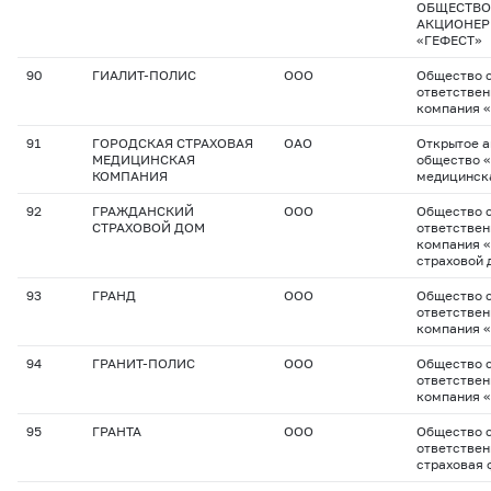
ОБЩЕСТВО
АКЦИОНЕР
«ГЕФЕСТ»
90
ГИАЛИТ-ПОЛИС
ООО
Общество с
ответствен
компания «
91
ГОРОДСКАЯ СТРАХОВАЯ
ОАО
Открытое 
МЕДИЦИНСКАЯ
общество «
КОМПАНИЯ
медицинск
92
ГРАЖДАНСКИЙ
ООО
Общество с
СТРАХОВОЙ ДОМ
ответствен
компания 
страховой 
93
ГРАНД
ООО
Общество с
ответствен
компания 
94
ГРАНИТ-ПОЛИС
ООО
Общество с
ответствен
компания «
95
ГРАНТА
ООО
Общество с
ответствен
страховая 