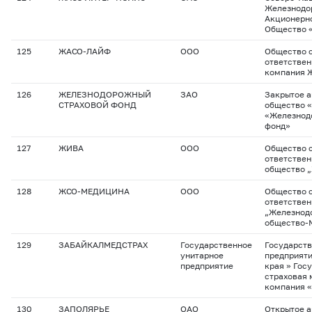
Железнодо
Акционерн
Общество 
125
ЖАСО-ЛАЙФ
ООО
Общество с
ответствен
компания 
126
ЖЕЛЕЗНОДОРОЖНЫЙ
ЗАО
Закрытое 
СТРАХОВОЙ ФОНД
общество 
«Железнод
фонд»
127
ЖИВА
ООО
Общество с
ответствен
общество 
128
ЖСО-МЕДИЦИНА
ООО
Общество с
ответстве
„Железнод
общество-
129
ЗАБАЙКАЛМЕДСТРАХ
Государственное
Государств
унитарное
предприяти
предприятие
края » Гос
страховая
компания 
130
ЗАПОЛЯРЬЕ
ОАО
Открытое 