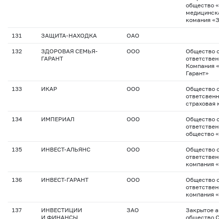
общество 
медицинск
комания «
131
ЗАЩИТА-НАХОДКА
ОАО
132
ЗДОРОВАЯ СЕМЬЯ-
ООО
Общество с
ГАРАНТ
ответствен
Компания 
Гарант»
133
ИКАР
ООО
Общество с
ответсвен
страховая
134
ИМПЕРИАЛ
ООО
Общество с
ответствен
общество 
135
ИНВЕСТ-АЛЬЯНС
ООО
Общество с
ответствен
компания 
136
ИНВЕСТ-ГАРАНТ
ООО
Общество с
ответствен
компания «
137
ИНВЕСТИЦИИ
ЗАО
Закрытое 
И ФИНАНСЫ
общество 