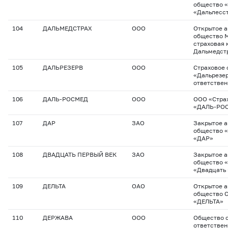
общество 
«Дальлесс
104
ДАЛЬМЕДСТРАХ
ООО
Открытое 
общество 
страховая 
Дальмедст
105
ДАЛЬРЕЗЕРВ
ООО
Страховое
«Дальрезер
ответстве
106
ДАЛЬ-РОСМЕД
ООО
ООО «Стра
«ДАЛЬ-РО
107
ДАР
ЗАО
Закрытое 
общество 
«ДАР»
108
ДВАДЦАТЬ ПЕРВЫЙ ВЕК
ЗАО
Закрытое 
общество 
«Двадцать 
109
ДЕЛЬТА
ОАО
Открытое 
общество 
«ДЕЛЬТА»
110
ДЕРЖАВА
ООО
Общество с
ответствен