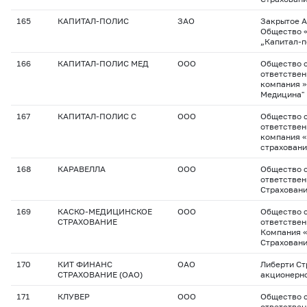
165
КАПИТАЛ-ПОЛИС
ЗАО
Закрытое 
Общество 
„Капитал-п
166
КАПИТАЛ-ПОЛИС МЕД
ООО
Общество с
ответствен
компания »
Медицина"
167
КАПИТАЛ-ПОЛИС С
ООО
Общество с
ответствен
компания 
страхован
168
КАРАВЕЛЛА
ООО
Общество с
ответствен
Страхован
169
КАСКО-МЕДИЦИНСКОЕ
ООО
Общество с
СТРАХОВАНИЕ
ответствен
Компания 
Страхован
170
КИТ ФИНАНС
ОАО
Либерти Ст
СТРАХОВАНИЕ (ОАО)
акционерн
171
КЛУВЕР
ООО
Общество с
ответствен