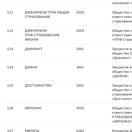
компания 
111
ДЖЕНЕРАЛИ ППФ ОБЩЕЕ
ООО
Общество с
СТРАХОВАНИЕ
ответстве
страхован
112
ДЖЕНЕРАЛИ
ООО
Общество с
ППФ СТРАХОВАНИЕ
ответстве
ЖИЗНИ
«ППФ Стра
113
ДИАМАНТ
ЗАО
Закрытое 
общество 
«Диамант»
114
ДИАНА
ЗАО
Закрытое 
общество 
«ДИАНА»
115
ДОСТОИНСТВО
ЗАО
Закрытое 
общество 
страховани
«Достоинст
116
ЕВРОИНС
ООО
Общество с
ответстве
СТРАХОВО
«ЕВРОИНС
117
ЕВРОПА
ОАО
Открытое 