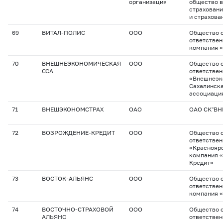
организация
общество 
страхован
и страхова
69
ВИТАЛ-ПОЛИС
ООО
Общество с
ответствен
компания 
70
ВНЕШНЕЭКОНОМИЧЕСКАЯ
ООО
Общество с
ССА
ответстве
«Внешнеэк
Сахалинска
ассоциаци
71
ВНЕШЭКОНОМСТРАХ
ОАО
ОАО СК"В
72
ВОЗРОЖДЕНИЕ-КРЕДИТ
ООО
Общество с
ответстве
«Красноярс
компания 
Кредит»
73
ВОСТОК-АЛЬЯНС
ООО
Общество с
ответствен
компания 
74
ВОСТОЧНО-СТРАХОВОЙ
ООО
Общество с
АЛЬЯНС
ответствен