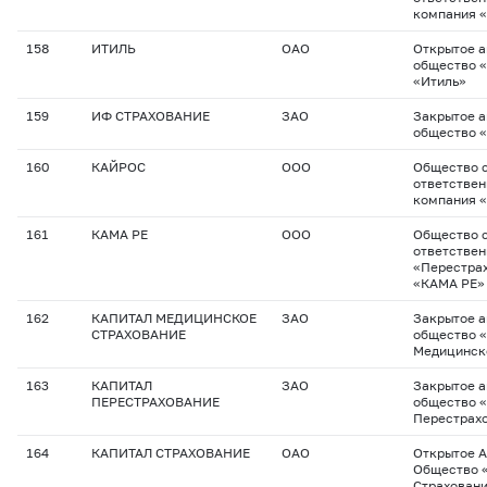
компания 
158
ИТИЛЬ
ОАО
Открытое 
общество 
«Итиль»
159
ИФ СТРАХОВАНИЕ
ЗАО
Закрытое 
общество 
160
КАЙРОС
ООО
Общество с
ответствен
компания 
161
КАМА РЕ
ООО
Общество с
ответстве
«Перестра
«КАМА РЕ»
162
КАПИТАЛ МЕДИЦИНСКОЕ
ЗАО
Закрытое 
СТРАХОВАНИЕ
общество 
Медицинск
163
КАПИТАЛ
ЗАО
Закрытое 
ПЕРЕСТРАХОВАНИЕ
общество 
Перестрах
164
КАПИТАЛ СТРАХОВАНИЕ
ОАО
Открытое 
Общество 
Страхован