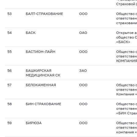
Страховой 
53
БАЛТ-СТРАХОВАНИЕ
ООО
Общество с
ответствен
страхован
54
БАСК
ОАО
Открытое 
общество 
«БАСК»
55
БАСТИОН-ЛАЙН
ООО
Общество с
ответстве
КОМПАНИЯ
56
БАШКИРСКАЯ
ЗАО
МЕДИЦИНСКАЯ СК
57
БЕЛОКАМЕННАЯ
ООО
Общество с
ответствен
Компания 
58
БИН СТРАХОВАНИЕ
ООО
Общество с
ответстве
«БИН Стра
59
БИРЮЗА
ООО
Общество с
ответствен
компания 