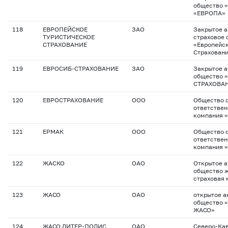
общество 
«ЕВРОПА»
118
ЕВРОПЕЙСКОЕ
ЗАО
Закрытое 
ТУРИСТИЧЕСКОЕ
страховое 
СТРАХОВАНИЕ
«Европейск
Страхован
119
ЕВРОСИБ-СТРАХОВАНИЕ
ЗАО
Закрытое 
общество 
СТРАХОВА
120
ЕВРОСТРАХОВАНИЕ
ООО
Общество с
ответствен
компания 
121
ЕРМАК
ООО
Общество с
ответствен
компания 
122
ЖАСКО
ОАО
Открытое 
общество 
страховая
123
ЖАСО
ОАО
открытое а
общество 
ЖАСО»
124
ЖАСО ЛИТЕР-ПОЛИС
ОАО
Северо-Ка