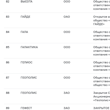
82
ВЫСОТА
ООО
Общество с
ответствен
компания 
83
ГАЙДЕ
ОАО
Открытое 
общество 
ГАЙДЕ»
84
ГАЛА
ООО
Общество с
ответствен
компания «
85
ГАЛАКТИКА
ООО
Общество с
ответствен
компания «
86
ГЕЛИОС
ООО
Общество с
ответствен
компания «
87
ГЕОПОЛИС
ООО
Общество с
ответствен
общество 
88
ГЕОПОЛИС
ЗАО
Закрытое С
Акционерн
«Геополис
89
ГЕФЕСТ
ЗАО
ЗАКРЫТОЕ