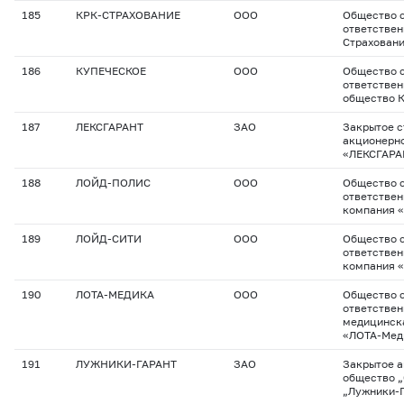
185
КРК-СТРАХОВАНИЕ
ООО
Общество с
ответствен
Страхован
186
КУПЕЧЕСКОЕ
ООО
Общество с
ответствен
общество 
187
ЛЕКСГАРАНТ
ЗАО
Закрытое с
акционерн
«ЛЕКСГАРА
188
ЛОЙД-ПОЛИС
ООО
Общество с
ответствен
компания 
189
ЛОЙД-СИТИ
ООО
Общество с
ответствен
компания «
190
ЛОТА-МЕДИКА
ООО
Общество с
ответствен
медицинск
«ЛОТА-Мед
191
ЛУЖНИКИ-ГАРАНТ
ЗАО
Закрытое 
общество 
„Лужники-