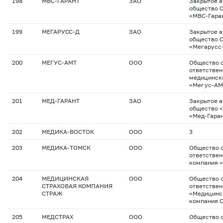
198
МВС-ГАРАНТ
ЗАО
Закрытое 
общество 
«МВС-Гара
199
МЕГАРУСС-Д
ЗАО
Закрытое 
общество 
«Мегарусс
200
МЕГУС-АМТ
ООО
Общество с
ответстве
медицинск
«Мегус-АМ
201
МЕД-ГАРАНТ
ЗАО
Закрытое 
общество 
«Мед-Гара
202
МЕДИКА-ВОСТОК
ООО
3
203
МЕДИКА-ТОМСК
ООО
Общество с
ответствен
компания 
204
МЕДИЦИНСКАЯ
ООО
Общество с
СТРАХОВАЯ КОМПАНИЯ
ответстве
СТРАЖ
«Медицинс
компания 
205
МЕДСТРАХ
ООО
Общество 