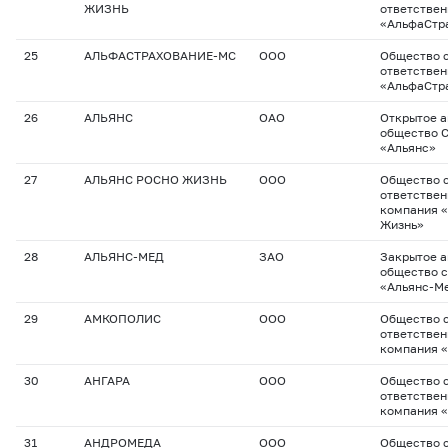
ЖИЗНЬ
ответстве
«АльфаСтр
25
АЛЬФАСТРАХОВАНИЕ-МС
ООО
Общество с
ответстве
«АльфаСтр
26
АЛЬЯНС
ОАО
Открытое 
общество 
«Альянс»
27
АЛЬЯНС РОСНО ЖИЗНЬ
ООО
Общество с
ответствен
компания 
Жизнь»
28
АЛЬЯНС-МЕД
ЗАО
Закрытое 
общество с
«Альянс-М
29
АМКОПОЛИС
ООО
Общество с
ответствен
компания 
30
АНГАРА
ООО
Общество с
ответствен
компания 
31
АНДРОМЕДА
ООО
Общество с