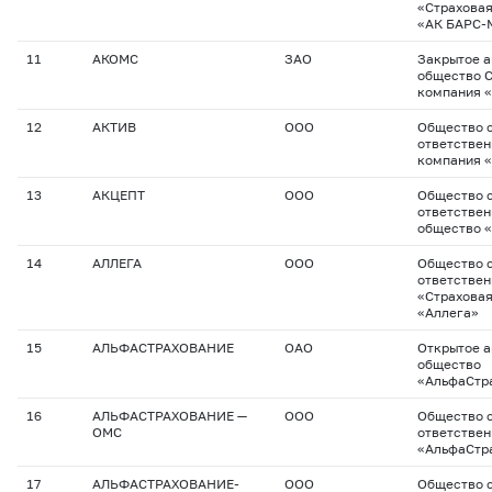
«Страхова
«АК БАРС-
11
АКОМС
ЗАО
Закрытое 
общество 
компания 
12
АКТИВ
ООО
Общество с
ответствен
компания 
13
АКЦЕПТ
ООО
Общество с
ответствен
общество 
14
АЛЛЕГА
ООО
Общество с
ответстве
«Страхова
«Аллега»
15
АЛЬФАСТРАХОВАНИЕ
ОАО
Открытое 
общество
«АльфаСтр
16
АЛЬФАСТРАХОВАНИЕ —
ООО
Общество с
ОМС
ответстве
«АльфаСтр
17
АЛЬФАСТРАХОВАНИЕ-
ООО
Общество с