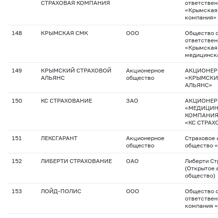
СТРАХОВАЯ КОМПАНИЯ
ответстве
«Крымская 
компания»
148
КРЫМСКАЯ СМК
ООО
Общество с
ответстве
«Крымская
медицинск
149
КРЫМСКИЙ СТРАХОВОЙ
Акционерное
АКЦИОНЕР
АЛЬЯНС
общество
«КРЫМСКИ
АЛЬЯНС»
150
КС СТРАХОВАНИЕ
ЗАО
АКЦИОНЕР
«МЕДИЦИН
КОМПАНИ
«КС СТРАХ
151
ЛЕКСГАРАНТ
Акционерное
Cтраховое
общество
общество 
152
ЛИБЕРТИ СТРАХОВАНИЕ
ОАО
Либерти Ст
(Открытое 
общество)
153
ЛОЙД-ПОЛИС
ООО
Общество с
ответствен
компания 