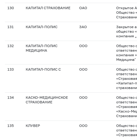
130
КАПИТАЛ СТРАХОВАНИЕ
ОАО
Открытое 
Общество 
Страхован
131
КАПИТАЛ-ПОЛИС
ЗАО
Закрытое 
общество 
компания „
132
КАПИТАЛ-ПОЛИС
ООО
Общество с
МЕДИЦИНА
ответствен
компания »
Медицина"
133
КАПИТАЛ-ПОЛИС С
ООО
Общество с
ответстве
«Страхова
«Капитал-
страхован
134
КАСКО-МЕДИЦИНСКОЕ
ООО
Общество с
СТРАХОВАНИЕ
ответстве
«Страхова
«Каско-Ме
Страхован
135
КЛУВЕР
ООО
Общество с
ответстве
«Страхова