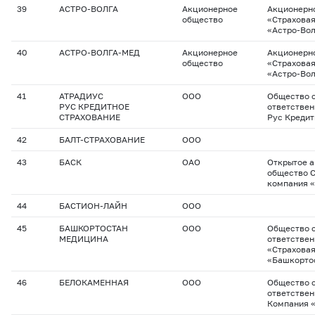
39
АСТРО-ВОЛГА
Акционерное
Акционерн
общество
«Страхова
«Астро-Во
40
АСТРО-ВОЛГА-МЕД
Акционерное
Акционерн
общество
«Страхова
«Астро-Во
41
АТРАДИУС
ООО
Общество с
РУС КРЕДИТНОЕ
ответствен
СТРАХОВАНИЕ
Рус Кредит
42
БАЛТ-СТРАХОВАНИЕ
ООО
43
БАСК
ОАО
Открытое 
общество 
компания 
44
БАСТИОН-ЛАЙН
ООО
45
БАШКОРТОСТАН
ООО
Общество с
МЕДИЦИНА
ответстве
«Страхова
«Башкорто
46
БЕЛОКАМЕННАЯ
ООО
Общество с
ответствен
Компания 