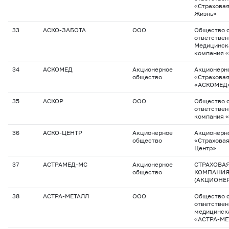
«Страхова
Жизнь»
33
АСКО-ЗАБОТА
ООО
Общество с
ответстве
Медицинск
компания 
34
АСКОМЕД
Акционерное
Акционерн
общество
«Страхова
«АСКОМЕД
35
АСКОР
ООО
Общество с
ответствен
компания 
36
АСКО-ЦЕНТР
Акционерное
Акционерн
общество
«Страховая
Центр»
37
АСТРАМЕД-МС
Акционерное
СТРАХОВА
общество
КОМПАНИЯ
(АКЦИОНЕ
38
АСТРА-МЕТАЛЛ
ООО
Общество с
ответствен
медицинск
«АСТРА-МЕ