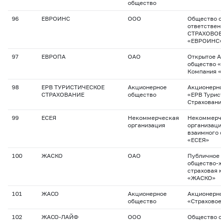
общество
96
ЕВРОИНС
ООО
Общество с
ответстве
СТРАХОВО
«ЕВРОИНС
97
ЕВРОПА
ОАО
Открытое 
общество 
Компания 
98
ЕРВ ТУРИСТИЧЕСКОЕ
Акционерное
Акционерн
СТРАХОВАНИЕ
общество
«ЕРВ Турис
Страхован
99
ЕСЕЯ
Некоммерческая
Некоммерч
организация
организац
взаимного 
«ЕСЕЯ»
100
ЖАСКО
ОАО
Публичное
общество-
страховая 
«ЖАСКО»
101
ЖАСО
Акционерное
Акционерн
общество
«Страхово
102
ЖАСО-ЛАЙФ
ООО
Общество с