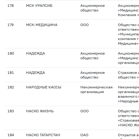
178
МСК УРАЛСИБ
Акционерное
Акционерн
общество
«Медицинс
Компания 
179
МСК-МЕДИЦИНА
ООО
Общество с
ответстве
«Муниципа
компания г
Медицина»
180
НАДЕЖДА
Акционерное
Акционерн
общество
«Медицинс
организац
181
НАДЕЖДА
Акционерное
Страховое
общество
общество 
182
НАРОДНЫЕ КАССЫ
Некоммерческая
Некоммерч
организация
организац
взаимного 
«Народные
183
НАСКО ЖИЗНЬ
ООО
Общество с
ответстве
«Страхова
«НАСКО Жи
184
НАСКО ТАТАРСТАН
ОАО
Открытое 