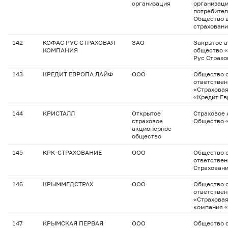
организация
организац
потребител
Общество 
страховани
142
КОФАС РУС СТРАХОВАЯ
ЗАО
Закрытое 
КОМПАНИЯ
общество 
Рус Страхо
143
КРЕДИТ ЕВРОПА ЛАЙФ
ООО
Общество с
ответстве
«Страхова
«Кредит Ев
144
КРИСТАЛЛ
Открытое
Страховое
страховое
Общество 
акционерное
общество
145
КРК-СТРАХОВАНИЕ
ООО
Общество с
ответствен
Страхован
146
КРЫММЕДСТРАХ
ООО
Общество с
ответстве
«Страхова
компания 
147
КРЫМСКАЯ ПЕРВАЯ
ООО
Общество с