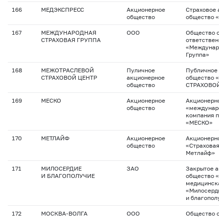
166
МЕДЭКСПРЕСС
Акционерное
Страховое
общество
общество 
167
МЕЖДУНАРОДНАЯ
ООО
Общество с
СТРАХОВАЯ ГРУППА
ответстве
«Междунар
Группа»
168
МЕЖОТРАСЛЕВОЙ
Пуличное
Публичное
СТРАХОВОЙ ЦЕНТР
акционерное
общество
общество
СТРАХОВО
169
МЕСКО
Акционерное
Акционерн
общество
«междунар
компания 
«МЕСКО»
170
МЕТЛАЙФ
Акционерное
Акционерн
общество
«Страхова
Метлайф»
171
МИЛОСЕРДИЕ
ЗАО
Закрытое 
И БЛАГОПОЛУЧИЕ
общество 
медицинск
«Милосерд
и благопол
172
МОСКВА-ВОЛГА
ООО
Общество с