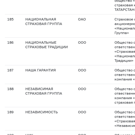
общество 
страховая 
ТАТАРСТАН
185
НАЦИОНАЛЬНАЯ
ОАО
Страховое 
СТРАХОВАЯ ГРУППА
акционерн
«Национал
Группа»
186
НАЦИОНАЛЬНЫЕ
ООО
Общество с
СТРАХОВЫЕ ТРАДИЦИИ
ответстве
«Страхова
«Национал
Традиции»
187
НАША ГАРАНТИЯ
ООО
Общество с
ответствен
компания 
188
НЕЗАВИСИМАЯ
ООО
Общество с
СТРАХОВАЯ ГРУППА
отвественн
компания 
страховая 
189
НЕЗАВИСИМОСТЬ
ООО
Общество с
ответстве
«Страхова
«Независи