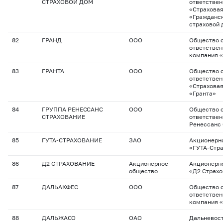
СТРАХОВОЙ ДОМ
ответстве
«Страхова
«Гражданс
страховой 
82
ГРАНД
ООО
Общество с
ответствен
компания 
83
ГРАНТА
ООО
Общество с
ответстве
«Страхова
«Гранта»
84
ГРУППА РЕНЕССАНС
ООО
Общество с
СТРАХОВАНИЕ
ответствен
Ренессанс
85
ГУТА-СТРАХОВАНИЕ
ЗАО
Акционерн
«ГУТА-Стр
86
Д2 СТРАХОВАНИЕ
Акционерное
Акционерн
общество
«Д2 Страх
87
ДАЛЬАКФЕС
ООО
Общество с
ответствен
компания 
88
ДАЛЬЖАСО
ОАО
Дальневос