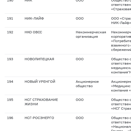
190
НИК
ООО
Общество с
ответстве
«Страхова
191
НИК-ЛАЙФ
ООО
ООО «Стра
НИК-Лайф
192
НКО ОВСС
Некоммерческая
Некоммерч
организация
корпоратив
«Потребит
взаимного 
сбережени
193
НОВОЛИПЕЦКАЯ
ООО
Общество с
ответствен
медицинск
компания"
194
НОВЫЙ УРЕНГОЙ
Акционерное
Акционерн
общество
«Медицинс
компания 
195
НСГ СТРАХОВАНИЕ
ООО
Общество с
ЖИЗНИ
ответстве
«НСГ Страх
196
НСГ-РОСЭНЕРГО
ООО
Общество с
ответстве
«Национал
Группа — 