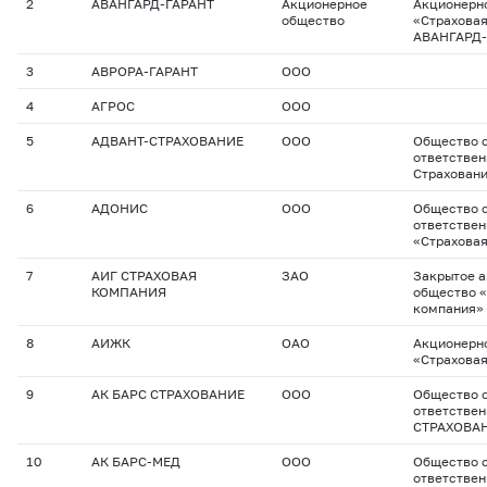
2
АВАНГАРД-ГАРАНТ
Акционерное
Акционерн
общество
«Страховая
АВАНГАРД-
3
АВРОРА-ГАРАНТ
ООО
4
АГРОС
ООО
5
АДВАНТ-СТРАХОВАНИЕ
ООО
Общество с
ответствен
Страхован
6
АДОНИС
ООО
Общество с
ответстве
«Страхова
7
АИГ СТРАХОВАЯ
ЗАО
Закрытое 
КОМПАНИЯ
общество «
компания»
8
АИЖК
ОАО
Акционерн
«Страхова
9
АК БАРС СТРАХОВАНИЕ
ООО
Общество с
ответствен
СТРАХОВА
10
АК БАРС-МЕД
ООО
Общество с
ответстве