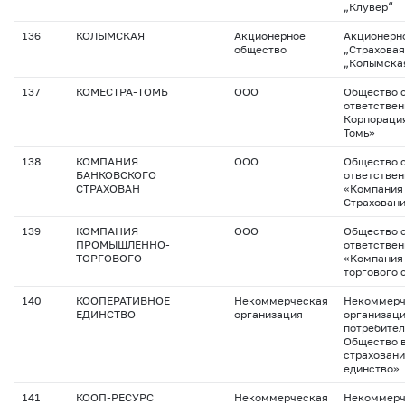
„Клувер“
136
КОЛЫМСКАЯ
Акционерное
Акционерн
общество
„Страховая
„Колымска
137
КОМЕСТРА-ТОМЬ
ООО
Общество с
ответствен
Корпорация
Томь»
138
КОМПАНИЯ
ООО
Общество с
БАНКОВСКОГО
ответстве
СТРАХОВАН
«Компания
Страхован
139
КОМПАНИЯ
ООО
Общество с
ПРОМЫШЛЕННО-
ответстве
ТОРГОВОГО
«Компания
торгового 
140
КООПЕРАТИВНОЕ
Некоммерческая
Некоммерч
ЕДИНСТВО
организация
организац
потребител
Общество 
страховани
единство»
141
КООП-РЕСУРС
Некоммерческая
Некоммерч