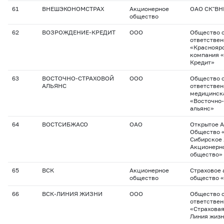
61
ВНЕШЭКОНОМСТРАХ
Акционерное
ОАО СК"В
общество
62
ВОЗРОЖДЕНИЕ-КРЕДИТ
ООО
Общество с
ответстве
«Красноярс
компания 
Кредит»
63
ВОСТОЧНО-СТРАХОВОЙ
ООО
Общество с
АЛЬЯНС
ответствен
медицинск
«Восточно-
альянс»
64
ВОСТСИБЖАСО
ОАО
Открытое 
Общество 
Сибирское
Акционерн
общество»
65
ВСК
Акционерное
Страховое
общество
общество 
66
ВСК-ЛИНИЯ ЖИЗНИ
ООО
Общество с
ответстве
«Страховая
Линия жиз