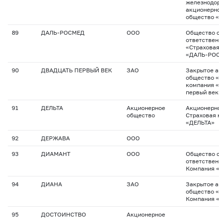
железнодо
акционерно
общество 
89
ДАЛЬ-РОСМЕД
ООО
Общество с
ответстве
«Страхова
«ДАЛЬ-РО
90
ДВАДЦАТЬ ПЕРВЫЙ ВЕК
ЗАО
Закрытое 
общество 
компания 
первый век
91
ДЕЛЬТА
Акционерное
Акционерн
общество
Страховая
«ДЕЛЬТА»
92
ДЕРЖАВА
ООО
93
ДИАМАНТ
ООО
Общество с
ответствен
Компания 
94
ДИАНА
ЗАО
Закрытое 
общество 
Компания 
95
ДОСТОИНСТВО
Акционерное