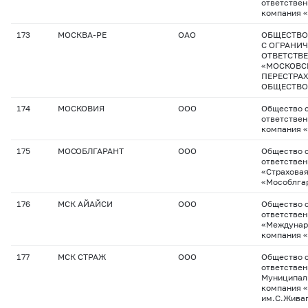
ответствен
компания 
173
МОСКВА-РЕ
ОАО
ОБЩЕСТВО
С ОГРАНИ
ОТВЕТСТВ
«МОСКОВС
ПЕРЕСТРА
ОБЩЕСТВО
174
МОСКОВИЯ
ООО
Общество с
ответствен
компания 
175
МОСОБЛГАРАНТ
ООО
Общество с
ответстве
«Страхова
«Мособлга
176
МСК АЙАЙСИ
ООО
Общество с
ответстве
«Междунар
компания 
177
МСК СТРАЖ
ООО
Общество с
ответстве
Муниципал
компания 
им.С.Жива