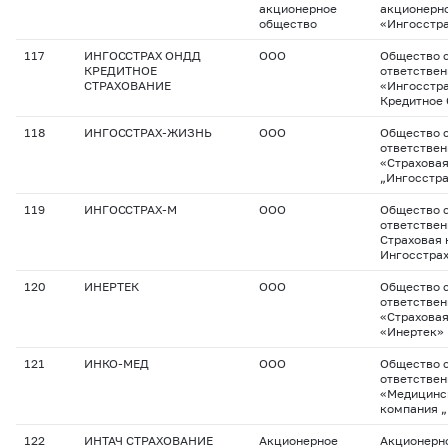
акционерное
акционерн
общество
«Ингосстр
117
ИНГОССТРАХ ОНДД
ООО
Общество с
КРЕДИТНОЕ
ответстве
СТРАХОВАНИЕ
«Ингосстр
Кредитное 
118
ИНГОССТРАХ-ЖИЗНЬ
ООО
Общество с
ответстве
«Страхова
„Ингосстр
119
ИНГОССТРАХ-М
ООО
Общество с
ответствен
Страховая 
Ингосстрах
120
ИНЕРТЕК
ООО
Общество с
ответстве
«Страхова
«Инертек»
121
ИНКО-МЕД
ООО
Общество с
ответстве
«Медицинс
компания 
122
ИНТАЧ СТРАХОВАНИЕ
Акционерное
Акционерн