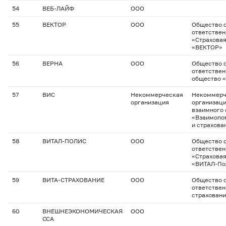
54
ВЕБ-ЛАЙФ
ООО
55
ВЕКТОР
ООО
Общество с
ответстве
«Страхова
«ВЕКТОР»
56
ВЕРНА
ООО
Общество с
ответствен
общество 
57
ВИС
Некоммерческая
Некоммерч
организация
организац
взаимного 
«Взаимопо
и страхова
58
ВИТАЛ-ПОЛИС
ООО
Общество с
ответстве
«Страхова
«ВИТАЛ-По
59
ВИТА-СТРАХОВАНИЕ
ООО
Общество с
ответствен
страхован
60
ВНЕШНЕЭКОНОМИЧЕСКАЯ
ООО
ССА