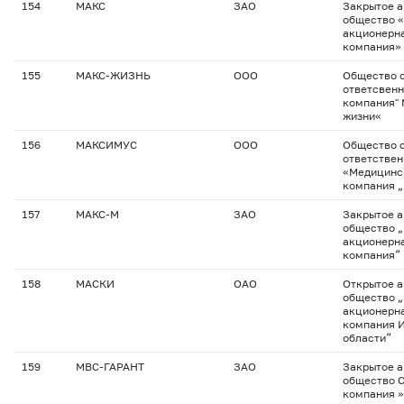
154
МАКС
ЗАО
Закрытое 
общество 
акционерна
компания»
155
МАКС-ЖИЗНЬ
ООО
Общество с
ответсвенн
компания" 
жизни«
156
МАКСИМУС
ООО
Общество с
ответстве
«Медицинс
компания 
157
МАКС-М
ЗАО
Закрытое 
общество 
акционерна
компания“
158
МАСКИ
ОАО
Открытое 
общество 
акционерна
компания 
области“
159
МВС-ГАРАНТ
ЗАО
Закрытое 
общество 
компания »