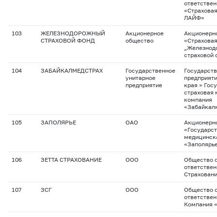
ответстве
«Страхова
ЛАЙФ»
103
ЖЕЛЕЗНОДОРОЖНЫЙ
Акционерное
Акционерн
СТРАХОВОЙ ФОНД
общество
«Страхова
„Железнод
страховой 
104
ЗАБАЙКАЛМЕДСТРАХ
Государственное
Государств
унитарное
предприяти
предприятие
края » Гос
страховая
компания
«Забайкал
105
ЗАПОЛЯРЬЕ
ОАО
Акционерн
«Государс
медицинск
«Заполярь
106
ЗЕТТА СТРАХОВАНИЕ
ООО
Общество с
ответствен
Страхован
107
ЗСГ
ООО
Общество с
ответствен
Компания 