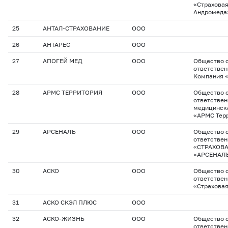
«Страхова
Андромеда
25
АНТАЛ-СТРАХОВАНИЕ
ООО
26
АНТАРЕС
ООО
27
АПОГЕЙ МЕД
ООО
Общество с
ответствен
Компания 
28
АРМС ТЕРРИТОРИЯ
ООО
Общество с
ответствен
медицинск
«АРМС Тер
29
АРСЕНАЛЪ
ООО
Общество с
ответстве
«СТРАХОВ
«АРСЕНАЛ
30
АСКО
ООО
Общество с
ответстве
«Страховая
31
АСКО СКЭЛ ПЛЮС
ООО
32
АСКО-ЖИЗНЬ
ООО
Общество с
ответстве