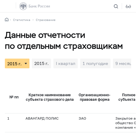
Статистика
Страхование
Данные отчетности
по отдельным страховщикам
2015 г.
I квартал
1 полугодие
9 месяце
Краткое наименование
Организационно-
Полное
№ пп
субъекта страхового дела
правовая форма
субъекта
1
АВАНГАРД ПОЛИС
ЗАО
Закрытое 
общество 
компания 