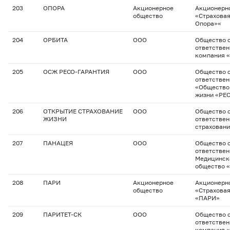
203
ОПОРА
Акционерное
Акционерн
общество
«Страхова
Опора»«
204
ОРБИТА
ООО
Общество с
ответствен
компания 
205
ОСЖ РЕСО-ГАРАНТИЯ
ООО
Общество с
ответстве
«Общество
жизни «РЕ
206
ОТКРЫТИЕ СТРАХОВАНИЕ
ООО
Общество с
ЖИЗНИ
ответствен
страховани
207
ПАНАЦЕЯ
ООО
Общество с
ответстве
Медицинск
общество 
208
ПАРИ
Акционерное
Акционерн
общество
«Страхова
«ПАРИ»
209
ПАРИТЕТ-СК
ООО
Общество с
ответствен
компания 