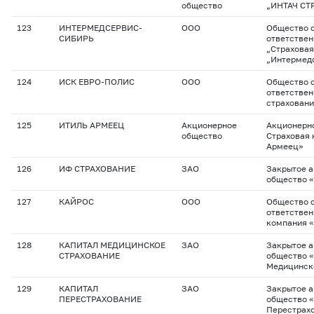
общество
„ИНТАЧ СТ
123
ИНТЕРМЕДСЕРВИС-
ООО
Общество с
СИБИРЬ
ответстве
„Страховая
„Интермед
124
ИСК ЕВРО-ПОЛИС
ООО
Общество с
ответствен
страховани
125
ИТИЛЬ АРМЕЕЦ
Акционерное
Акционерн
общество
Страховая 
Армеец»
126
ИФ СТРАХОВАНИЕ
ЗАО
Закрытое 
общество 
127
КАЙРОС
ООО
Общество с
ответствен
компания 
128
КАПИТАЛ МЕДИЦИНСКОЕ
ЗАО
Закрытое 
СТРАХОВАНИЕ
общество 
Медицинск
129
КАПИТАЛ
ЗАО
Закрытое 
ПЕРЕСТРАХОВАНИЕ
общество 
Перестрах