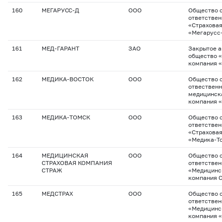
160
МЕГАРУСС-Д
ООО
Общество с
ответстве
«Страхова
«Мегарусс
161
МЕД-ГАРАНТ
ЗАО
Закрытое 
общество 
компания 
162
МЕДИКА-ВОСТОК
ООО
Общество с
отвествен
медицинск
компания 
163
МЕДИКА-ТОМСК
ООО
Общество с
ответстве
«Страхова
«Медика-Т
164
МЕДИЦИНСКАЯ
ООО
Общество с
СТРАХОВАЯ КОМПАНИЯ
ответстве
СТРАЖ
«Медицинс
компания 
165
МЕДСТРАХ
ООО
Общество 
ответстве
«Медицинс
компания 