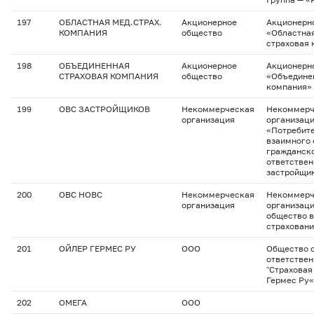
197
ОБЛАСТНАЯ МЕД.СТРАХ.
Акционерное
Акционерн
КОМПАНИЯ
общество
«Областна
страховая 
198
ОБЪЕДИНЕННАЯ
Акционерное
Акционерн
СТРАХОВАЯ КОМПАНИЯ
общество
«Объедине
компания»
199
ОВС ЗАСТРОЙЩИКОВ
Некоммерческая
Некоммерч
организация
организац
«Потребит
взаимного 
гражданск
ответствен
застройщи
200
ОВС НОВС
Некоммерческая
Некоммерч
организация
организац
общество 
страхован
201
ОЙЛЕР ГЕРМЕС РУ
ООО
Общество с
ответстве
"Страховая
Гермес Ру«
202
ОМЕГА
ООО