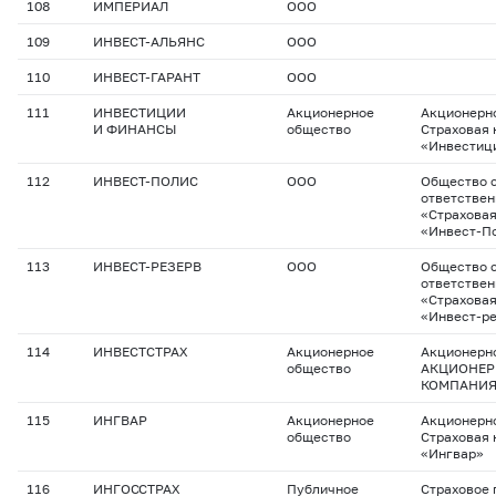
108
ИМПЕРИАЛ
ООО
109
ИНВЕСТ-АЛЬЯНС
ООО
110
ИНВЕСТ-ГАРАНТ
ООО
111
ИНВЕСТИЦИИ
Акционерное
Акционерн
И ФИНАНСЫ
общество
Страховая
«Инвестиц
112
ИНВЕСТ-ПОЛИС
ООО
Общество с
ответстве
«Страхова
«Инвест-П
113
ИНВЕСТ-РЕЗЕРВ
ООО
Общество с
ответстве
«Страхова
«Инвест-р
114
ИНВЕСТСТРАХ
Акционерное
Акционерн
общество
АКЦИОНЕР
КОМПАНИЯ
115
ИНГВАР
Акционерное
Акционерн
общество
Страховая
«Ингвар»
116
ИНГОССТРАХ
Публичное
Страховое 