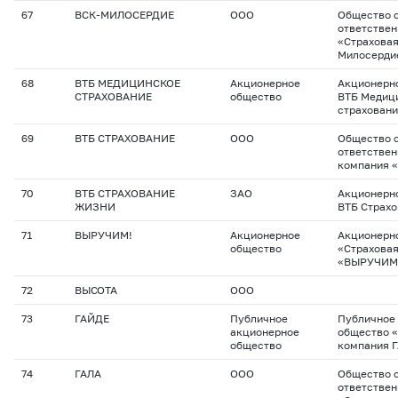
67
ВСК-МИЛОСЕРДИЕ
ООО
Общество с
ответстве
«Страховая
Милосерди
68
ВТБ МЕДИЦИНСКОЕ
Акционерное
Акционерн
СТРАХОВАНИЕ
общество
ВТБ Медиц
страхован
69
ВТБ СТРАХОВАНИЕ
ООО
Общество с
ответствен
компания 
70
ВТБ СТРАХОВАНИЕ
ЗАО
Акционерн
ЖИЗНИ
ВТБ Страхо
71
ВЫРУЧИМ!
Акционерное
Акционерн
общество
«Страхова
«ВЫРУЧИМ
72
ВЫСОТА
ООО
73
ГАЙДЕ
Публичное
Публичное
акционерное
общество 
общество
компания 
74
ГАЛА
ООО
Общество с
ответстве