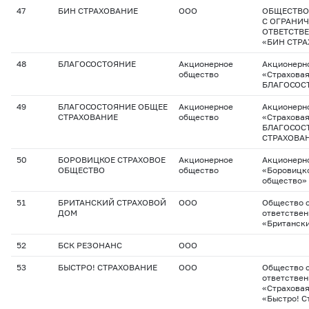
47
БИН СТРАХОВАНИЕ
ООО
ОБЩЕСТВО
С ОГРАНИ
ОТВЕТСТВ
«БИН СТР
48
БЛАГОСОСТОЯНИЕ
Акционерное
Акционерн
общество
«Страхова
БЛАГОСОС
49
БЛАГОСОСТОЯНИЕ ОБЩЕЕ
Акционерное
Акционерн
СТРАХОВАНИЕ
общество
«Страхова
БЛАГОСОС
СТРАХОВА
50
БОРОВИЦКОЕ СТРАХОВОЕ
Акционерное
Акционерн
ОБЩЕСТВО
общество
«Боровицк
общество»
51
БРИТАНСКИЙ СТРАХОВОЙ
ООО
Общество с
ДОМ
ответстве
«Британск
52
БСК РЕЗОНАНС
ООО
53
БЫСТРО! СТРАХОВАНИЕ
ООО
Общество с
ответстве
«Страхова
«Быстро! С