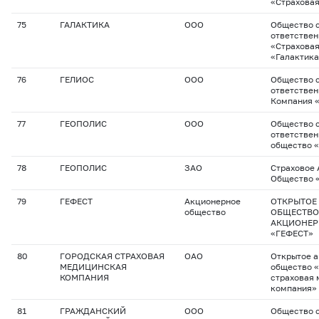
«Страховая
75
ГАЛАКТИКА
ООО
Общество с
ответстве
«Страхова
«Галактик
76
ГЕЛИОС
ООО
Общество с
ответствен
Компания 
77
ГЕОПОЛИС
ООО
Общество с
ответствен
общество 
78
ГЕОПОЛИС
ЗАО
Страховое
Общество 
79
ГЕФЕСТ
Акционерное
ОТКРЫТОЕ
общество
ОБЩЕСТВО
АКЦИОНЕР
«ГЕФЕСТ»
80
ГОРОДСКАЯ СТРАХОВАЯ
ОАО
Открытое 
МЕДИЦИНСКАЯ
общество 
КОМПАНИЯ
страховая
компания»
81
ГРАЖДАНСКИЙ
ООО
Общество с