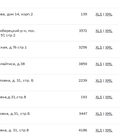
ова, дом 14, корп.2
139
XLS
|
XML
юберецкий р-н, пос.
3572
XLS
|
XML
57, стр.2
кая, д.76 стр.1
3256
XLS
|
XML
елайтиса, д.38
3859
XLS
|
XML
овка, д. 31, стр. Б
2239
XLS
|
XML
вка,д.31,стр.8
193
XLS
|
XML
вка, д.31, стр.Б
3447
XLS
|
XML
ка, д. 31, стр.8
4186
XLS
|
XML