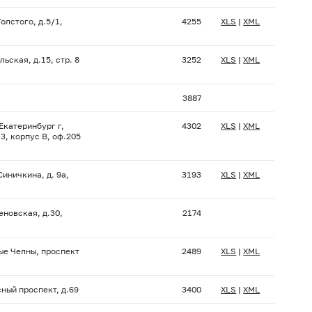
Толстого, д.5/1,
4255
XLS
|
XML
льская, д.15, стр. 8
3252
XLS
|
XML
3887
Екатеринбург г,
4302
XLS
|
XML
3, корпус В, оф.205
Синичкина, д. 9а,
3193
XLS
|
XML
еновская, д.30,
2174
ые Челны, проспект
2489
XLS
|
XML
ный проспект, д.69
3400
XLS
|
XML