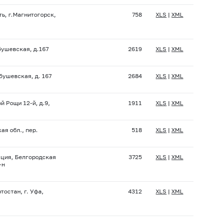
ь, г.Магнитогорск,
758
XLS
|
XML
бушевская, д.167
2619
XLS
|
XML
бушевская, д. 167
2684
XLS
|
XML
ой Рощи
12-й,
д.9,
1911
XLS
|
XML
ая обл., пер.
518
XLS
|
XML
ация, Белгородская
3725
XLS
|
XML
-н
остан, г. Уфа,
4312
XLS
|
XML