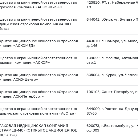
щество с ограниченной ответственностью
423810, РТ, г. Набережные Ч
траховая компания «АСКО-Жизнь»
18
щество с ограниченной ответственностью
644042 г.Омск ул.Бульвар 
дицинская страховая компания «АСКО-
бота»
крытое акционерное общество «Страховая
443010, г. Самара, ул. Мол
мпания «АСКОМЕД»
д. 146
щество с ограниченной ответственностью
109029, г. Москва, Автомоб
раховая компания «АСКОР»
стр.1
крытое акционерное общество «Страховая
305004, г. Курск, ул. Челю
мпания АСКО-Центр»
крытое акционерное общество «Страховая
196105, Санкт-Петербург, пр
мпания АСК-Петербург»
щество с ограниченной ответственностью
344000, г.Ростов-на-Дону,
дицинская страховая компания «АсСтра»
87/65
РАХОВАЯ МЕДИЦИНСКАЯ КОМПАНИЯ
620073, г.Екатеринбург, ул 
СТРАМЕД-МС» (ОТКРЫТОЕ АКЦИОНЕРНОЕ
оф.303
ЩЕСТВО)