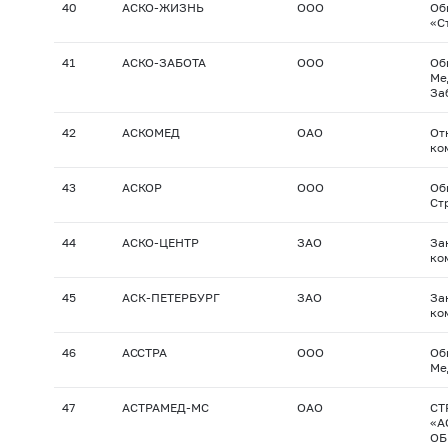
40
АСКО-ЖИЗНЬ
ООО
Об
«С
41
АСКО-ЗАБОТА
ООО
Об
Ме
За
42
АСКОМЕД
ОАО
От
ко
43
АСКОР
ООО
Об
Ст
44
АСКО-ЦЕНТР
ЗАО
За
ко
45
АСК-ПЕТЕРБУРГ
ЗАО
За
ко
46
АССТРА
ООО
Об
Ме
47
АСТРАМЕД-МС
ОАО
СТ
«А
ОБ