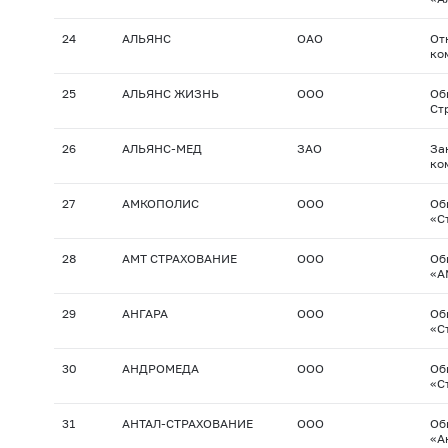
24
АЛЬЯНС
ОАО
От
ко
25
АЛЬЯНС ЖИЗНЬ
ООО
Об
Ст
26
АЛЬЯНС-МЕД
ЗАО
За
ко
27
АМКОПОЛИС
ООО
Об
«С
28
АМТ СТРАХОВАНИЕ
ООО
Об
«А
29
АНГАРА
ООО
Об
«С
30
АНДРОМЕДА
ООО
Об
«С
31
АНТАЛ-СТРАХОВАНИЕ
ООО
Об
«А