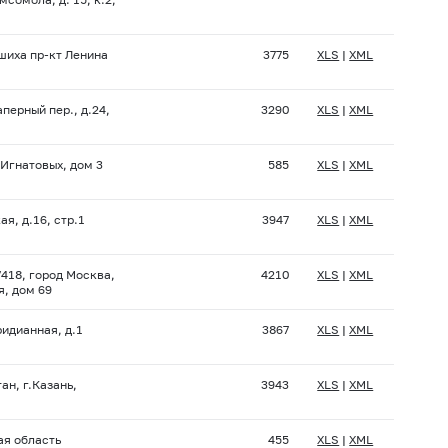
шиха пр-кт Ленина
3775
XLS
|
XML
перный пер., д.24,
3290
XLS
|
XML
 Игнатовых, дом 3
585
XLS
|
XML
ая, д.16, стр.1
3947
XLS
|
XML
418, город Москва,
4210
XLS
|
XML
, дом 69
ридианная, д.1
3867
XLS
|
XML
ан, г.Казань,
3943
XLS
|
XML
ая область
455
XLS
|
XML