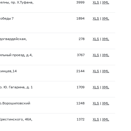
елны, пр. Х.Туфана,
3999
XLS
|
XML
Победы 7
1894
XLS
|
XML
одогвардейская,
278
XLS
|
XML
ильный проезд, д.4,
3767
XLS
|
XML
скинцев,14
2144
XLS
|
XML
. Ю. Гагарина, д. 1
1709
XLS
|
XML
пр.Ворошиловский
1248
XLS
|
XML
Крестинского, 46А,
1372
XLS
|
XML