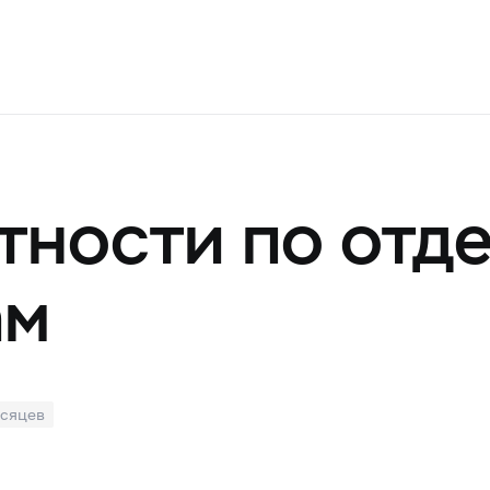
тности по отд
ам
есяцев