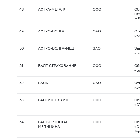
48
АСТРА-МЕТАЛЛ
ООО
Об
Ст
МЕ
49
АСТРО-ВОЛГА
ОАО
От
ко
50
АСТРО-ВОЛГА-МЕД
ЗАО
За
ко
51
БАЛТ-СТРАХОВАНИЕ
ООО
Об
«Б
52
БАСК
ОАО
От
ко
53
БАСТИОН-ЛАЙН
ООО
Об
«С
54
БАШКОРТОСТАН
ООО
Об
МЕДИЦИНА
«С
Ме