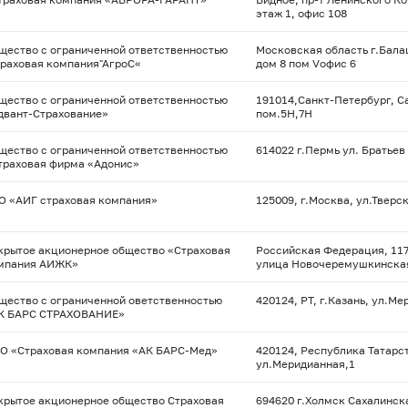
этаж 1, офис 108
щество с ограниченной ответственностью
Московская область г.Бала
траховая компания"АгроС«
дом 8 пом Vофис 6
щество с ограниченной ответственностью
191014,Санкт-Петербург, Са
двант-Страхование»
пом.5Н,7Н
щество с ограниченной ответственностью
614022 г.Пермь ул. Братьев
траховая фирма «Адонис»
О «АИГ страховая компания»
125009, г.Москва, ул.Тверск
крытое акционерное общество «Страховая
Российская Федерация, 117
мпания АИЖК»
улица Новочеремушкинская
щество с ограниченной оветственностью
420124, РТ, г.Казань, ул.Ме
К БАРС СТРАХОВАНИЕ»
О «Страховая компания «АК БАРС-Мед»
420124, Республика Татарст
ул.Меридианная,1
крытое акционерное общество Страховая
694620 г.Холмск Сахалинск