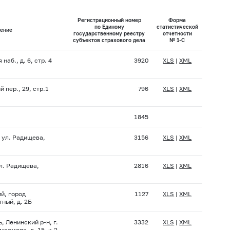
Регистрационный номер
Форма
по Единому
статистической
ение
государственному реестру
отчетности
субъектов страхового дела
№ 1-С
аб., д. 6, стр. 4
3920
XLS
|
XML
 пер., 29, стр.1
796
XLS
|
XML
1845
, ул. Радищева,
3156
XLS
|
XML
л. Радищева,
2816
XLS
|
XML
й, город
1127
XLS
|
XML
ный, д. 2Б
, Ленинский р-н, г.
3332
XLS
|
XML
сомола, д. 15, к.2,