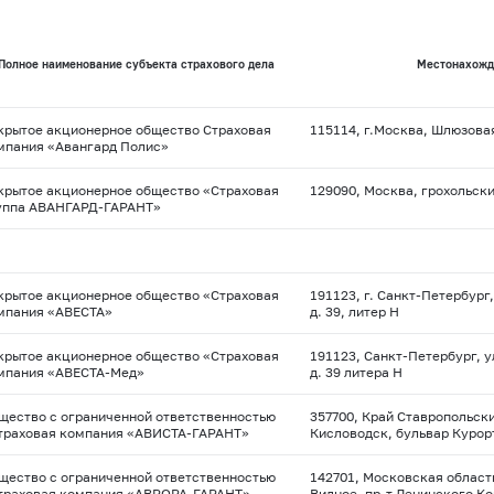
Полное наименование субъекта страхового дела
Местонахожд
крытое акционерное общество Страховая
115114, г.Москва, Шлюзовая н
мпания «Авангард Полис»
крытое акционерное общество «Страховая
129090, Москва, грохольский
уппа АВАНГАРД-ГАРАНТ»
крытое акционерное общество «Страховая
191123, г. Санкт-Петербург
мпания «АВЕСТА»
д. 39, литер Н
крытое акционерное общество «Страховая
191123, Санкт-Петербург, у
мпания «АВЕСТА-Мед»
д. 39 литера Н
щество с ограниченной ответственностью
357700, Край Ставропольски
траховая компания «АВИСТА-ГАРАНТ»
Кисловодск, бульвар Курорт
щество с ограниченной ответственностью
142701, Московская область
траховая компания «АВРОРА-ГАРАНТ»
Видное, пр-т Ленинского Ком