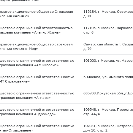
крытое акционерное общество Страховая
115184, г. Москва, Озерков
мпания «Альянс»
д.30
щество с ограниченной отвественностью
117105, г. Москва, Варшавс
раховая компания «Альянс Жизнь»
стр. 6
крытое акционерное общество страховая
Самарская область г. Сызра
мпания «Альянс-Мед»
д. 79
щество с ограниченной ответственностью
101000, г.Москва, ул.Марос
траховая компания «АМКОполис»
щество с ограниченной ответственностью
г. Москва, ул. Ямского пол
МТ Страхование»
щество с ограниченной ответственностью
665708,Иркутская обл.,г.Б
траховая компания «Ангара»
щество с ограниченной ответственностью
109548, г. Москва, Проекти
траховая компания Андромеда»
стр. 4А/4
щество с ограниченной ответственностью
107031, г. Москва, Петровс
нтал-Страхование»
дом 10, стр. 2.