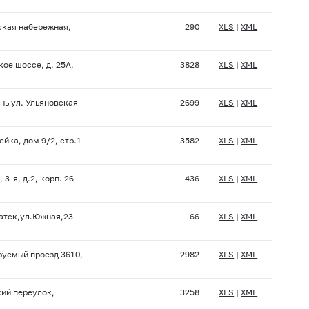
ская набережная,
290
XLS
|
XML
кое шоссе, д. 25А,
3828
XLS
|
XML
нь ул. Ульяновская
2699
XLS
|
XML
ейка, дом 9/2, стр.1
3582
XLS
|
XML
я,
3-я,
д.2, корп. 26
436
XLS
|
XML
ратск,ул.Южная,23
66
XLS
|
XML
руемый проезд 3610,
2982
XLS
|
XML
кий переулок,
3258
XLS
|
XML