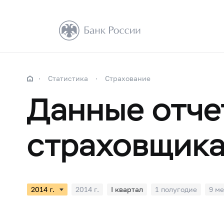
Статистика
Страхование
Данные отче
страховщик
2014 г.
I квартал
1 полугодие
9 м