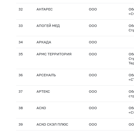
32
АНТАРЕС
ООО
Об
«С
33
АПОГЕЙ МЕД
ООО
Об
Ст
34
АРКАДА
ООО
35
АРМС ТЕРРИТОРИЯ
ООО
Об
Ст
Те
36
АРСЕНАЛЪ
ООО
Об
«С
37
АРТЕКС
ООО
Об
ст
38
АСКО
ООО
Об
«С
39
АСКО СКЭЛ ПЛЮС
ООО
ОО