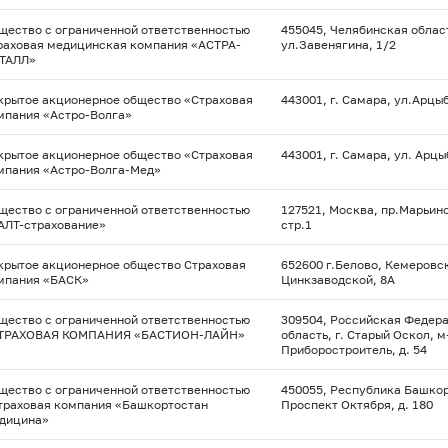
щество с ограниченной ответственностью
455045, Челябинская област
раховая медицинская компания «АСТРА-
ул.Завенягина, 1/2
ТАЛЛ»
крытое акционерное общество «Страховая
443001, г. Самара, ул.Арцы
мпания «Астро-Волга»
крытое акционерное общество «Страховая
443001, г. Самара, ул. Арцы
мпания «Астро-Волга-Мед»
щество с ограниченной ответственностью
127521, Москва, пр.Марьин
АЛТ-страхование»
стр.1
крытое акционерное общество Страховая
652600 г.Белово, Кемеровск
мпания «БАСК»
Цинкзаводской, 8А
щество с ограниченной ответственностью
309504, Российская Федер
ТРАХОВАЯ КОМПАНИЯ «БАСТИОН-ЛАЙН»
область, г. Старый Оскол, м
Приборостроитель, д. 54
щество с ограниченной ответственностью
450055, Республика Башкорт
траховая компания «Башкортостан
Проспект Октября, д. 180
дицина»