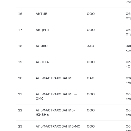
ко
16
АКТИВ
ООО
Об
Ст
17
АКЦЕПТ
ООО
Об
Ст
18
АЛИКО
ЗАО
За
ко
19
АЛЛЕГА
ООО
Об
«С
20
АЛЬФАСТРАХОВАНИЕ
ОАО
От
«А
21
АЛЬФАСТРАХОВАНИЕ —
ООО
Об
ОМС
«А
22
АЛЬФАСТРАХОВАНИЕ-
ООО
Об
ЖИЗНЬ
«А
23
АЛЬФАСТРАХОВАНИЕ-МС
ООО
Об
«А