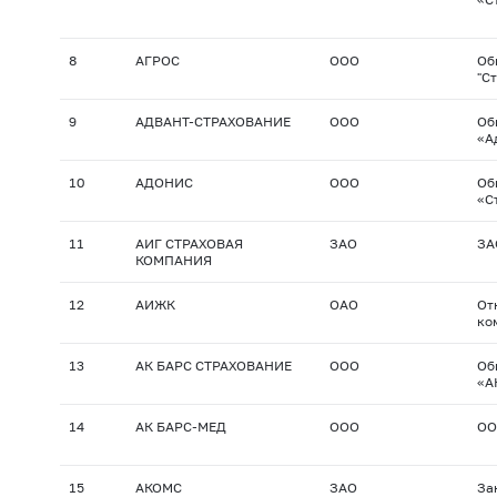
8
АГРОС
ООО
Об
"С
9
АДВАНТ-СТРАХОВАНИЕ
ООО
Об
«А
10
АДОНИС
ООО
Об
«С
11
АИГ СТРАХОВАЯ
ЗАО
ЗА
КОМПАНИЯ
12
АИЖК
ОАО
От
ко
13
АК БАРС СТРАХОВАНИЕ
ООО
Об
«А
14
АК БАРС-МЕД
ООО
ОО
15
АКОМС
ЗАО
За