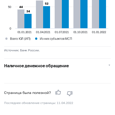
52
52
50
44
44
34
34
0
01.01.2021
01.04.2021
01.07.2021
01.10.2021
01.01.2022
●
●
Всего ЮЛ (ИП)
Из них субъектов МСП
Источник: Банк России.
Наличное денежное обращение
Страница была полезной?
Последнее обновление страницы: 11.04.2022