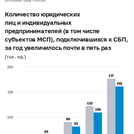
Источник: Банк России.
Количество юридических
лиц и индивидуальных
предпринимателей (в том числе
субъектов МСП), подключившихся к СБП,
за год увеличилось почти в пять раз
(тыс. ед.)
200
177
177
161
161
150
122
122
109
109
100
90
90
81
81
65
65