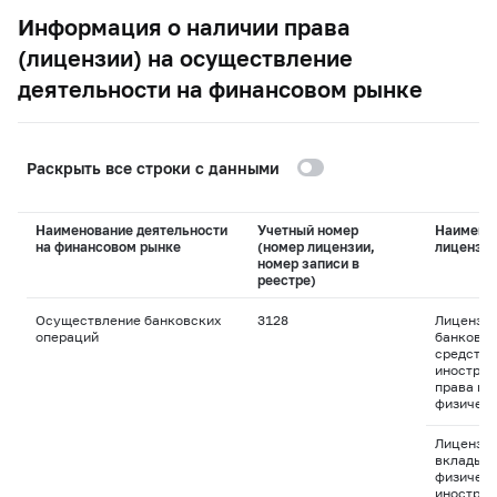
Информация о наличии права
(лицензии) на осуществление
деятельности на финансовом рынке
Раскрыть все строки с данными
Наименование деятельности
Учетный номер
Наимено
на финансовом рынке
(номер лицензии,
лицензи
номер записи в
реестре)
Осуществление банковских
3128
Лицензия
операций
банковск
средства
иностран
права пр
физическ
Лицензия
вклады д
физическ
иностран