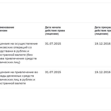
именование
Дата начала
Дата прекра
ензии
действия права
действия пр
(лицензии)
(лицензии)
цензия на осуществление
31.07.2015
19.12.2016
нковских операций со
едствами в рублях и
остранной валюте (без
ава привлечения средств
зических лиц)
цензия на привлечение во
31.07.2015
19.12.2016
лады денежных средств
зических лиц в рублях и
остранной валюте