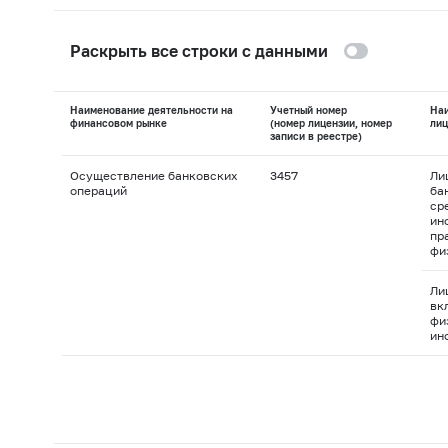
Раскрыть все строки с данными
Наименование деятельности на
Учетный номер
На
финансовом рынке
(номер лицензии, номер
лиц
записи в реестре)
Осуществление банковских
3457
Ли
операций
ба
ср
ин
пр
фи
Ли
вк
фи
ин