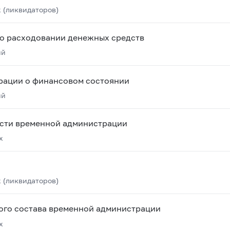
 (ликвидаторов)
о расходовании денежных средств
ий
рации о финансовом состоянии
ий
ости временной администрации
х
 (ликвидаторов)
ого состава временной администрации
х