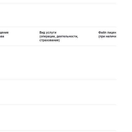
щения
Вид услуги
Файл лицензии
ава
(операции, деятельности,
(при наличии)
страхования)