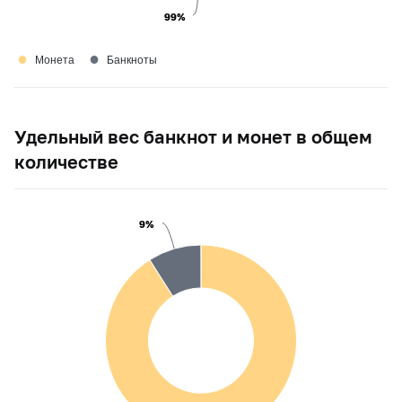
99%
99%
●
●
Монета
Банкноты
Удельный вес банкнот и монет в общем
количестве
9%
9%