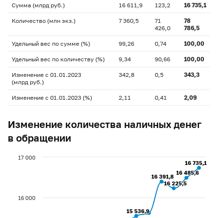
Сумма (млрд руб.)
16 611,9
123,2
16 735,1
Количество (млн экз.)
7 360,5
71
78
426,0
786,5
Удельный вес по сумме (%)
99,26
0,74
100,00
Удельный вес по количеству (%)
9,34
90,66
100,00
Изменение с 01.01.2023
342,8
0,5
343,3
(млрд руб.)
Изменение с 01.01.2023 (%)
2,11
0,41
2,09
Изменение количества наличных денег
в обращении
17 000
16 735,1
16 735,1
16 485,6
16 485,6
16 391,8
16 391,8
16 225,5
16 225,5
16 000
15 536,9
15 536,9