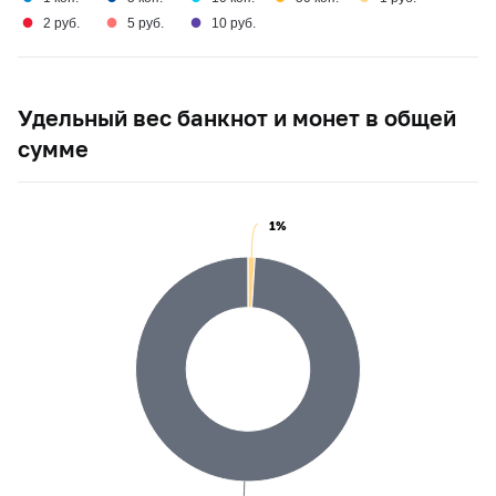
●
●
●
2 руб.
5 руб.
10 руб.
Удельный вес банкнот и монет в общей
сумме
1%
1%