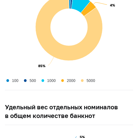
4%
4%
85%
85%
●
●
●
●
●
100
500
1000
2000
5000
Удельный вес отдельных номиналов
в общем количестве банкнот
5%
5%