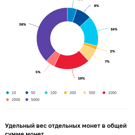
8%
8%
38%
38%
16%
16%
2%
2%
7%
7%
5%
5%
19%
19%
●
●
●
●
●
●
10
50
100
200
500
1000
●
●
2000
5000
Удельный вес отдельных монет в общей
сумме монет