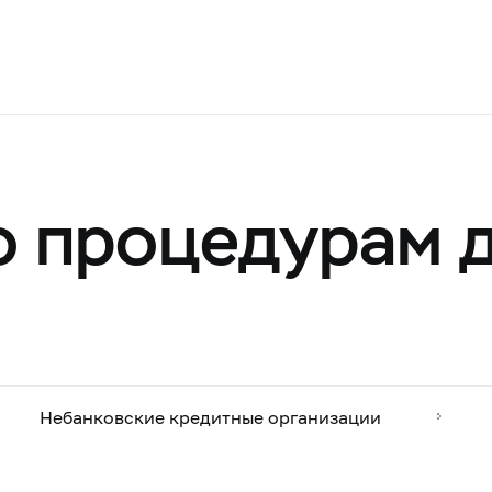
о процедурам 
Небанковские кредитные организации