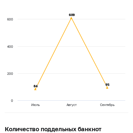
609
609
600
400
200
95
95
84
84
0
Июль
Август
Сентябрь
Количество поддельных банкнот