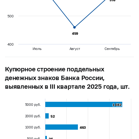
500
459
459
400
Июль
Август
Сентябрь
Купюрное строение поддельных
денежных знаков Банка России,
выявленных в III квартале 2025 года, шт.
5000 руб.
1 082
1 082
2000 руб.
52
52
1000 руб.
463
463
500 руб.
26
26