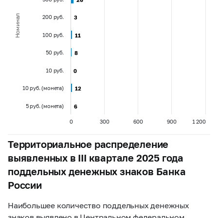
Номинал
200 руб.
3
3
100 руб.
11
11
50 руб.
8
8
10 руб.
0
0
10 руб. (монета)
12
12
5 руб. (монета)
6
6
0
300
600
900
1 200
Территориальное распределение
выявленных в III квартале 2025 года
поддельных денежных знаков Банка
России
Наибольшее количество поддельных денежных
знаков выявлено в Центральном федеральном