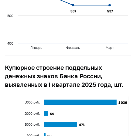
537
537
537
537
500
400
Январь
Февраль
Март
Купюрное строение поддельных
денежных знаков Банка России,
выявленных в I квартале 2025 года, шт.
5000 руб.
1 039
1 039
2000 руб.
59
59
1000 руб.
476
476
500 руб.
22
22