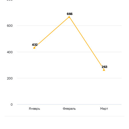
666
666
600
432
432
400
263
263
200
0
Январь
Февраль
Март