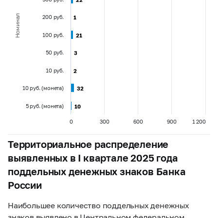
Номинал
200 руб.
1
1
100 руб.
21
21
50 руб.
3
3
10 руб.
2
2
10 руб. (монета)
32
32
5 руб. (монета)
10
10
0
300
600
900
1 200
Территориальное распределение
выявленных в I квартале 2025 года
поддельных денежных знаков Банка
России
Наибольшее количество поддельных денежных
знаков выявлено в Центральном федеральном