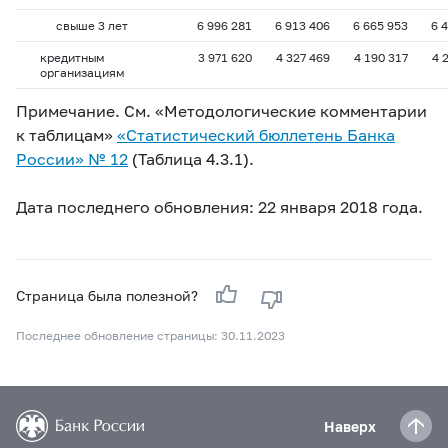
свыше 3 лет
6 996 281
6 913 406
6 665 953
6 
кредитным
3 971 620
4 327 469
4 190 317
4 
организациям
Примечание. См. «Методологические комментарии
к таблицам»
«Статистический бюллетень Банка
России» №
12
(Таблица 4.3.1).
Дата последнего обновления: 22 января 2018 года.
Страница была полезной?
Последнее обновление страницы: 30.11.2023
Наверх