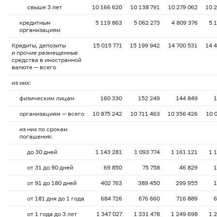
свыше 3 лет
10 166 620
10 138 791
10 279 062
10 
кредитным
5 119 863
5 062 273
4 809 376
5 
организациям
Кредиты, депозиты
15 015 771
15 199 942
14 700 531
14 
и прочие размещенные
средства в иностранной
валюте — всего
из них:
физическим лицам
160 330
152 249
144 849
1
организациям — всего
10 875 242
10 711 463
10 356 426
10 
из них по срокам
погашения:
до 30 дней
1 143 281
1 093 774
1 161 121
1 
от 31 до 90 дней
69 850
75 758
46 829
1
от 91 до 180 дней
402 763
389 450
299 955
1
от 181 дня до 1 года
684 726
676 660
716 889
6
от 1 года до 3 лет
1 347 027
1 331 478
1 249 698
1 