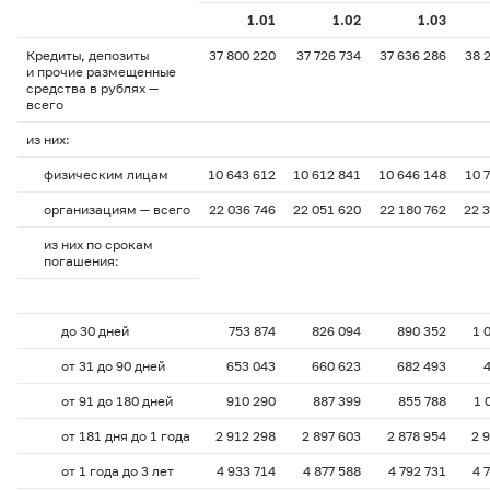
1.01
1.02
1.03
Кредиты, депозиты
37 800 220
37 726 734
37 636 286
38 
и прочие размещенные
средства в рублях —
всего
из них:
физическим лицам
10 643 612
10 612 841
10 646 148
10 
организациям — всего
22 036 746
22 051 620
22 180 762
22 
из них по срокам
погашения:
до 30 дней
753 874
826 094
890 352
1 
от 31 до 90 дней
653 043
660 623
682 493
от 91 до 180 дней
910 290
887 399
855 788
1 
от 181 дня до 1 года
2 912 298
2 897 603
2 878 954
2 
от 1 года до 3 лет
4 933 714
4 877 588
4 792 731
4 