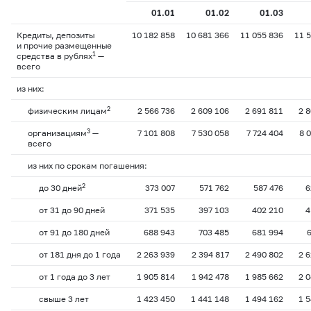
01.01
01.02
01.03
Кредиты, депозиты
10 182 858
10 681 366
11 055 836
11 
и прочие размещенные
1
средства в рублях
—
всего
из них:
2
физическим лицам
2 566 736
2 609 106
2 691 811
2 
3
организациям
—
7 101 808
7 530 058
7 724 404
8 
всего
из них по срокам погашения:
2
до 30 дней
373 007
571 762
587 476
6
от 31 до 90 дней
371 535
397 103
402 210
4
от 91 до 180 дней
688 943
703 485
681 994
от 181 дня до 1 года
2 263 939
2 394 817
2 490 802
2 
от 1 года до 3 лет
1 905 814
1 942 478
1 985 662
2 
свыше 3 лет
1 423 450
1 441 148
1 494 162
1 