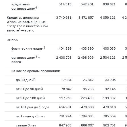
кредитным
514 313
542 201
639 621
6
4
организациям
Кредиты, депозиты
3 740 931
3 871 857
4 059 121
4 
и прочие размещенные
средства в иностранной
1
валюте
— всего
из них:
2
физическим лицам
404 389
403 390
400 035
3
3
организациям
—
2 430 753
2 498 959
2 504 121
2 
всего
из них по срокам погашения:
2
до 30 дней
17 984
26 842
33 705
от 31 до 90 дней
78 847
85 236
92 145
от 91 до 180 дней
227 753
226 439
199 332
от 181 дня до 1 года
464 981
478 688
479 618
5
от 1 года до 3 лет
781 994
784 083
785 559
8
свыше 3 лет
847 963
886 007
902 751
9