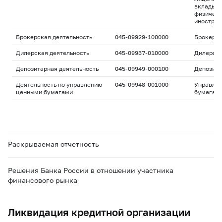
вклады д
физическ
иностран
Брокерская деятельность
045-09929-100000
Брокерс
Дилерская деятельность
045-09937-010000
Дилерск
Депозитарная деятельность
045-09949-000100
Депозита
Деятельность по управлению
045-09948-001000
Управле
ценными бумагами
бумагам
Раскрываемая отчетность
Решения Банка России в отношении участника
финансового рынка
Ликвидация кредитной организации