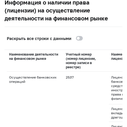
Информация о наличии права
(лицензии) на осуществление
деятельности на финансовом рынке
Раскрыть все строки с данными
Наименование деятельности
Учетный номер
Наимено
на финансовом рынке
(номер лицензии,
лицензи
номер записи в
реестре)
Осуществление банковских
2537
Лицензия
операций
банковск
средства
иностран
права пр
физическ
Лицензия
вклады и
драгоцен
Лицензия