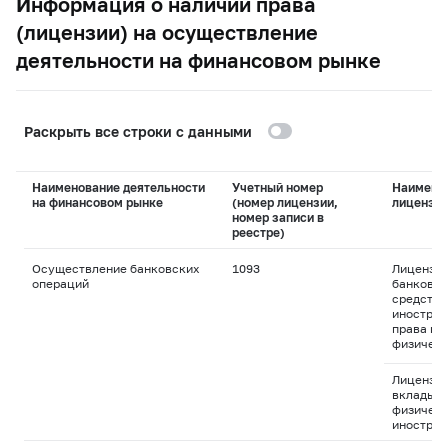
Информация о наличии права
(лицензии) на осуществление
деятельности на финансовом рынке
Раскрыть все строки с данными
Наименование деятельности
Учетный номер
Наимено
на финансовом рынке
(номер лицензии,
лицензи
номер записи в
реестре)
Осуществление банковских
1093
Лицензия
операций
банковск
средства
иностран
права пр
физическ
Лицензия
вклады д
физическ
иностран