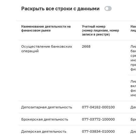
Раскрыть все строки с данными
Наименование деятельности на
Учетный номер
На
финансовом рынке
(номер лицензии, номер
лиц
записи в реестре)
Осуществление банковских
2668
Ли
операций
ба
ср
ин
пр
фи
Ли
вк
фи
ин
Депозитарная деятельность
077-04162-000100
Де
Брокерская деятельность
077-03772-100000
Бр
Дилерская деятельность
077-03834-010000
Ди