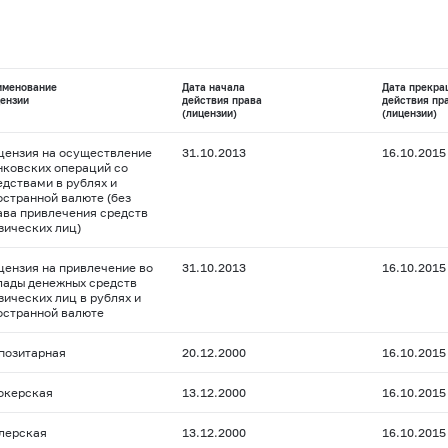
именование
Дата начала
Дата прекра
ензии
действия права
действия пр
(лицензии)
(лицензии)
цензия на осуществление
31.10.2013
16.10.2015
нковских операций со
едствами в рублях и
остранной валюте (без
ава привлечения средств
зических лиц)
цензия на привлечение во
31.10.2013
16.10.2015
лады денежных средств
зических лиц в рублях и
остранной валюте
позитарная
20.12.2000
16.10.2015
окерская
13.12.2000
16.10.2015
лерская
13.12.2000
16.10.2015