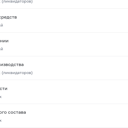
 (ликвидаторов)
средств
ий
янии
ий
оизводства
 (ликвидаторов)
сти
х
ого состава
х