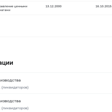
равление ценными
13.12.2000
16.10.2015
магами
ации
оизводства
 (ликвидаторов)
оизводства
 (ликвидаторов)