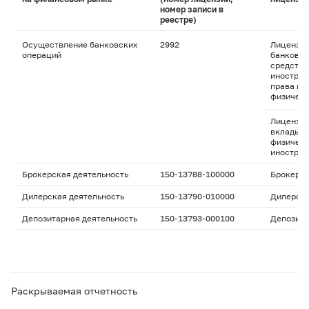
номер записи в
реестре)
Осуществление банковских
2992
Лицензия
операций
банковск
средства
иностран
права пр
физическ
Лицензия
вклады д
физическ
иностран
Брокерская деятельность
150-13788-100000
Брокерс
Дилерская деятельность
150-13790-010000
Дилерск
Депозитарная деятельность
150-13793-000100
Депозита
Раскрываемая отчетность