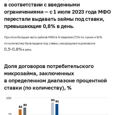
в соответствии с введенными
ограничениями — с 1 июля 2023 года МФО
перестали выдавать займы под ставки,
превышающие 0,8% в день.
При этом большая часть займов МФО в IV квартале (71% по сумме и 91%
по количеству) была выдана под ставки, находящиеся в диапазоне
0,5–0,8%
в день.
Доля договоров потребительского
микрозайма, заключенных
в определенном диапазоне процентной
ставки (по количеству), %
100
93
93
91
91
85
85
82
82
75