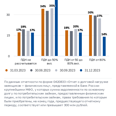
35%
35%
34%
34%
30%
30%
30
27%
27%
20%
20%
19%
19%
19%
19%
17%
17%
17%
17%
17%
17%
14%
14%
15
0
ПДН не
ПДН до 50%
ПДН от 50 до
ПДН от 80%
рассчитывается
вкл.
80% вкл.
●
●
●
●
31.03.2023
30.06.2023
30.09.2023
31.12.2023
По данным отчетности по форме 0420833 «Отчет о долговой нагрузке
заемщиков — физических лиц», представляемой в Банк России
крупнейшими МФО, у которых сумма задолженности по основному
долгу по потребительским займам, предоставленным физическим
лицам, и по потребительским займам, права требования по которым
были приобретены, на конец года, предшествующего отчетному
периоду, соответствует или превышает 300 млн рублей.