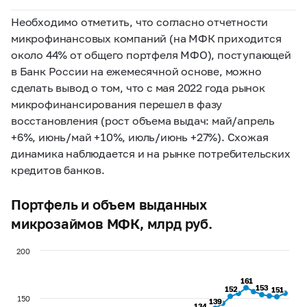
Необходимо отметить, что согласно отчетности
микрофинансовых компаний (на МФК приходится
около 44% от общего портфеля МФО), поступающей
в Банк России на ежемесячной основе, можно
сделать вывод о том, что с мая 2022 года рынок
микрофинансирования перешел в фазу
восстановления (рост объема выдач: май/апрель
+6%, июнь/май +10%, июль/июнь +27%). Схожая
динамика наблюдается и на рынке потребительских
кредитов банков.
Портфель и объем выданных
микрозаймов МФК, млрд руб.
200
161
161
153
153
152
152
151
151
150
139
139
134
134