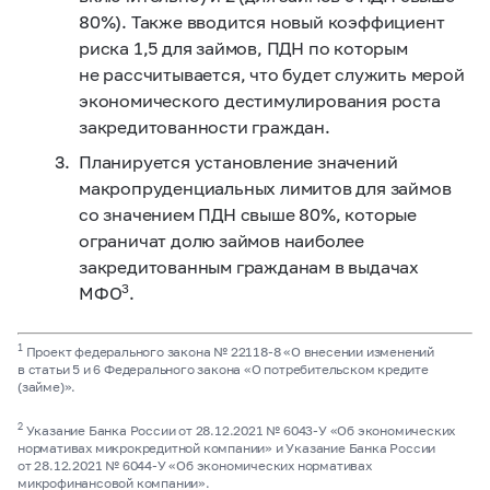
80%). Также вводится новый коэффициент
риска 1,5 для займов, ПДН по которым
не рассчитывается, что будет служить мерой
экономического дестимулирования роста
закредитованности граждан.
Планируется установление значений
макропруденциальных лимитов для займов
со значением ПДН свыше 80%, которые
ограничат долю займов наиболее
закредитованным гражданам в выдачах
3
МФО
.
1
Проект федерального закона №
22118-8
«О внесении изменений
в статьи 5 и 6 Федерального закона «О потребительском кредите
(займе)».
2
Указание Банка России от 28.12.2021 №
6043-У
«Об экономических
нормативах микрокредитной компании» и Указание Банка России
от 28.12.2021 №
6044-У
«Об экономических нормативах
микрофинансовой компании».