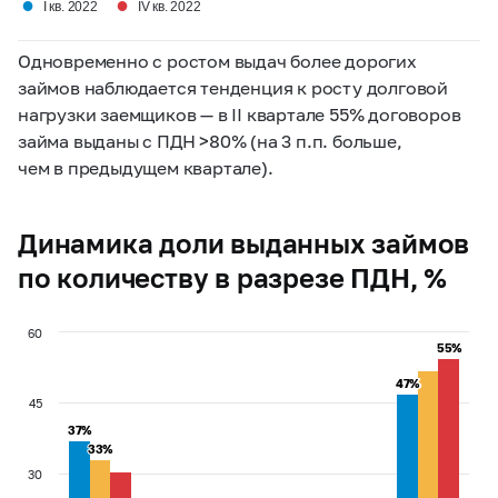
●
●
I кв. 2022
IV кв. 2022
Одновременно с ростом выдач более дорогих
займов наблюдается тенденция к росту долговой
нагрузки заемщиков — в II квартале 55% договоров
займа выданы с ПДН >80% (на 3 п.п. больше,
чем в предыдущем квартале).
Динамика доли выданных займов
по количеству в разрезе ПДН, %
60
55%
55%
47%
47%
45
37%
37%
33%
33%
30