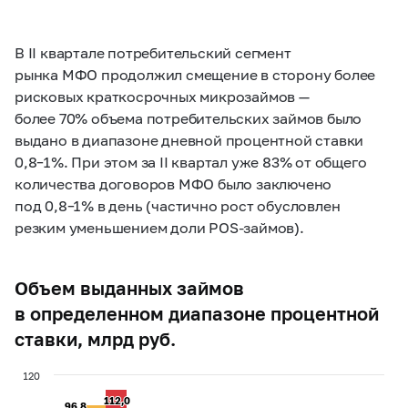
В II квартале потребительский сегмент
рынка МФО продолжил смещение в сторону более
рисковых краткосрочных микрозаймов —
более 70% объема потребительских займов было
выдано в диапазоне дневной процентной ставки
0,8–1%.
При этом за II квартал уже 83% от общего
количества договоров МФО было заключено
под
0,8–1%
в день (частично рост обусловлен
резким уменьшением доли POS-займов).
Объем выданных займов
в определенном диапазоне процентной
ставки, млрд руб.
120
112,0
112,0
96,8
96,8