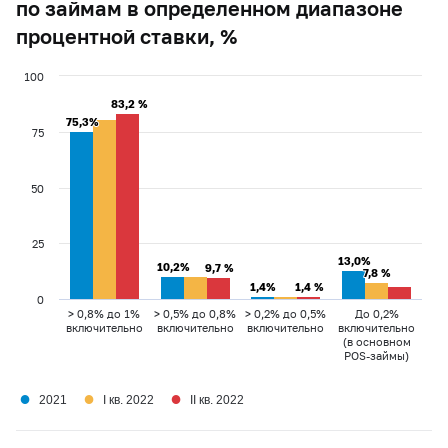
по займам в определенном диапазоне
процентной ставки, %
100
83,2 %
83,2 %
75,3%
75,3%
75
50
25
13,0%
13,0%
10,2%
10,2%
9,7 %
9,7 %
7,8 %
7,8 %
1,4%
1,4%
1,4 %
1,4 %
0
> 0,8% до 1%
> 0,5% до 0,8%
> 0,2% до 0,5%
До 0,2%
включительно
включительно
включительно
включительно
(в основном
POS-займы)
●
●
●
2021
I кв. 2022
II кв. 2022