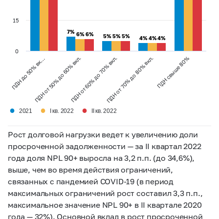
15
7%
7%
6%
6%
6%
6%
5%
5%
5%
5%
5%
5%
4%
4%
4%
4%
4%
4%
0
ПДН от 70% до 80% вкл.
ПДН свыше 80%
ПДН до 50% вк…
ПДН от 50% до 60% вкл.
ПДН от 60% до 70% вкл.
●
●
●
2021
I кв. 2022
II кв. 2022
Рост долговой нагрузки ведет к увеличению доли
просроченной задолженности — за II квартал 2022
года доля NPL 90+ выросла на 3,2 п.п. (до 34,6%),
выше, чем во время действия ограничений,
связанных с пандемией COVID-19 (в период
максимальных ограничений рост составил 3,3 п.п.,
максимальное значение NPL 90+ в II квартале 2020
года — 32%). Основной вклад в рост просроченной