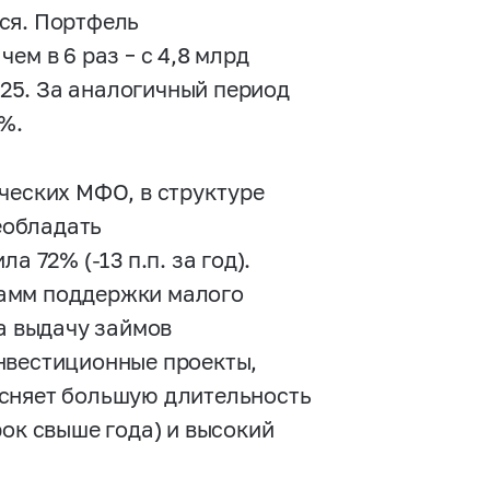
ся. Портфель
ем в 6 раз – с 4,8 млрд
025. За аналогичный период
%.
ческих МФО, в структуре
еобладать
 72% (-13 п.п. за год).
рамм поддержки малого
на выдачу займов
нвестиционные проекты,
ясняет большую длительность
рок свыше года) и высокий