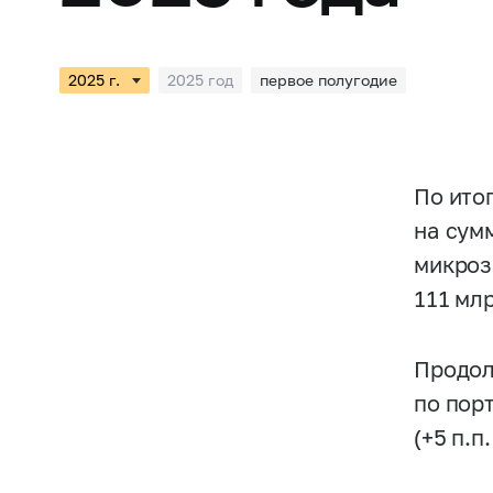
2025 год
первое полугодие
По ито
на сум
микроз
111 мл
Продол
по пор
(+5 п.п