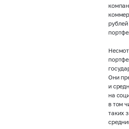
компан
коммерч
рублей 
портфе
Несмот
портфе
государ
Они пр
и сред
на соц
в том 
таких 
средни