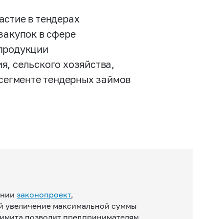
астие в тендерах
закупок в сфере
 продукции
я, сельского хозяйства,
 сегменте тендерных займов
ении
законопроект
,
й увеличение максимальной суммы
 лимита позволит предпринимателям