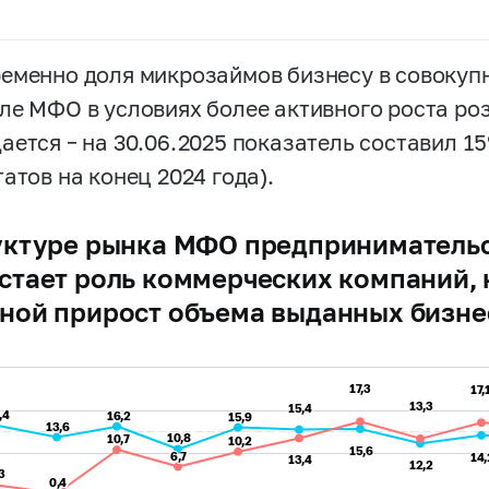
еменно доля микрозаймов бизнесу в совокуп
ле МФО в условиях более активного роста ро
ется – на 30.06.2025 показатель составил 15
атов на конец 2024 года).
уктуре рынка МФО предприниматель
стает роль коммерческих компаний,
ной прирост объема выданных бизне
17,3
17,3
17,
17,
13,3
13,3
15,4
15,4
,4
,4
16,2
16,2
15,9
15,9
13,6
13,6
10,8
10,8
10,7
10,7
10,2
10,2
15,6
15,6
6,7
6,7
14,
14,
13,4
13,4
12,2
12,2
,3
,3
0,4
0,4