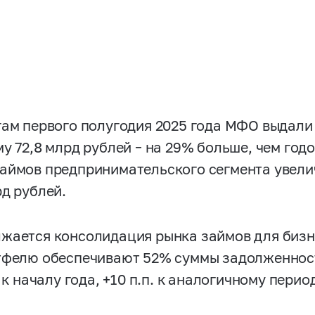
гам первого полугодия 2025 года МФО выдал
му 72,8 млрд рублей – на 29% больше, чем год
аймов предпринимательского сегмента увелич
рд рублей.
жается консолидация рынка займов для бизн
тфелю обеспечивают 52% суммы задолженност
. к началу года, +10 п.п. к аналогичному перио