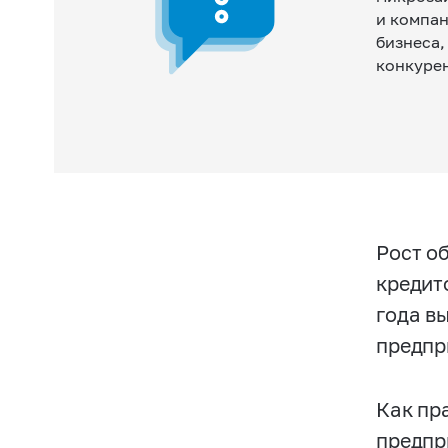
и компан
бизнеса,
конкуре
Рост о
кредит
года в
предпр
Как пр
предпр