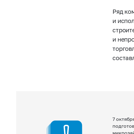
Ряд ко
и испо
строит
и непр
торгов
состав
7 октябр
подгото
микрозай