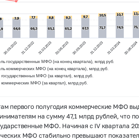
13,
13
10,7
10,7
10,5
10,5
9,7
9,7
7,7
7,7
8,8
8,8
9,3
9,3
3,9
3,9
,8
,8
75,
75,
74,5
74,5
71,7
71,7
67,3
67,3
64,6
64,6
66,3
66,3
65,1
65,1
65,2
65,2
,9
,9
31.03.2024
30.06.2024
30.06.2023
31.12.2022
2
30.09.2023
31.03.2023
30.09.2022
31.12.2023
ль государственных МФО (на конец квартала), млрд руб.
ль коммерческих МФО (на конец квартала), млрд руб.
 государственных МФО (за квартал), млрд руб.
 коммерческих МФО (за квартал), млрд руб.
гам первого полугодия коммерческие МФО в
инимателям на сумму 47,1 млрд рублей, что по
сударственные МФО. Начиная с IV квартала 20
ческих МФО стабильно превышают показател