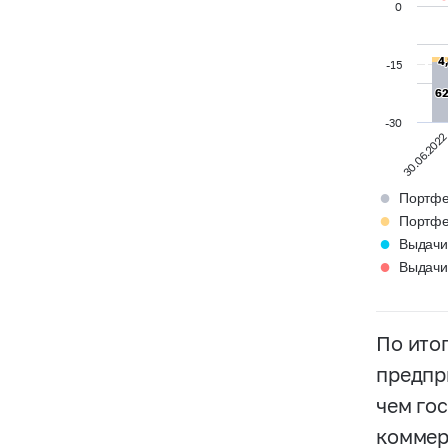
0
4
4
-15
62
62
-30
30.06.202
●
Портфе
●
Портфе
●
Выдачи
●
Выдачи
По ито
предпр
чем го
коммер