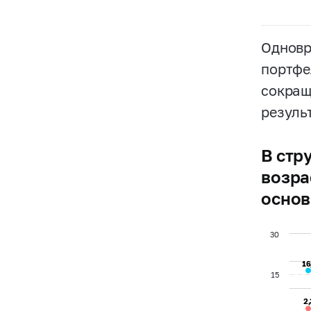
Одновр
портфе
сокраща
результ
В стр
возра
основ
30
16
16
15
2
2