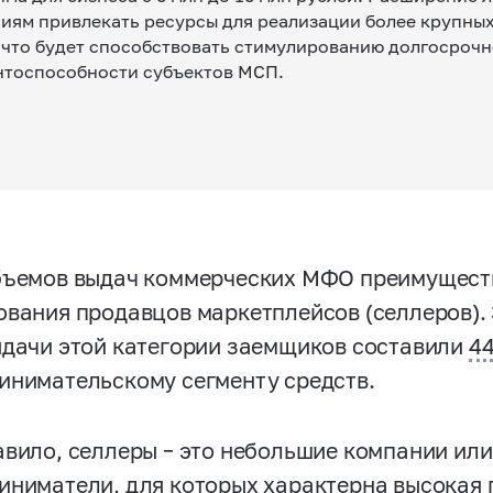
иям привлекать ресурсы для реализации более крупны
 что будет способствовать стимулированию долгосроч
нтоспособности субъектов МСП.
бъемов выдач коммерческих МФО преимущест
ования продавцов маркетплейсов (селлеров). 
ыдачи этой категории заемщиков составили
4
инимательскому сегменту средств.
авило, селлеры – это небольшие компании ил
иниматели, для которых характерна высокая 