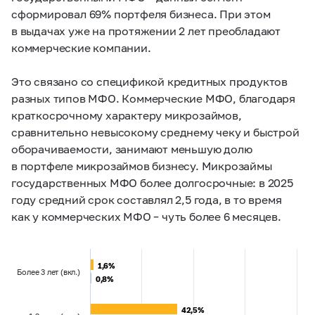
сформировал 69% портфеля бизнеса. При этом
в выдачах уже на протяжении 2 лет преобладают
коммерческие компании.
Это связано со спецификой кредитных продуктов
разных типов МФО. Коммерческие МФО, благодаря
краткосрочному характеру микрозаймов,
сравнительно невысокому среднему чеку и быстрой
оборачиваемости, занимают меньшую долю
в портфеле микрозаймов бизнесу. Микрозаймы
государственных МФО более долгосрочные: в 2025
году средний срок составлял 2,5 года, в то время
как у коммерческих МФО – чуть более 6 месяцев.
1,6%
1,6%
Более 3 лет (вкл.)
0,8%
0,8%
42,5%
42,5%