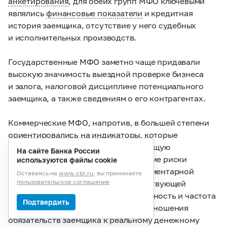
анкетирования
, для обеих групп МФО ключевыми
являлись
финансовые показатели
и кредитная
история заемщика, отсутствие у него судебных
и исполнительных производств.
Государственные МФО заметно чаще придавали
высокую значимость выездной проверке бизнеса
и залога, налоговой дисциплине потенциального
заемщика, а также сведениям о его контрагентах.
Коммерческие МФО, напротив, в большей степени
ориентировались на индикаторы, которые
позволяют оперативно оценить текущую
На сайте Банка России
кредитоспособность и поведенческие риски
используются файлы cookie
заемщика без дополнительной документарной
Оставаясь на
www.cbr.ru
, вы принимаете
пользовательское соглашение
и выездной проверки: наличие действующей
проблемной задолженности, повторность и частота
Подтвердить
обращений заемщика, показатель отношения
обязательств заемщика к реальному денежному