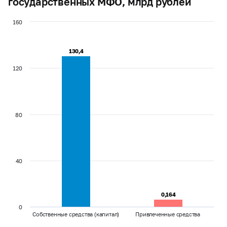
государственных МФО, млрд рублей
160
130,4
130,4
120
80
40
0,164
0,164
0
Собственные средства (капитал)
Привлеченные средства