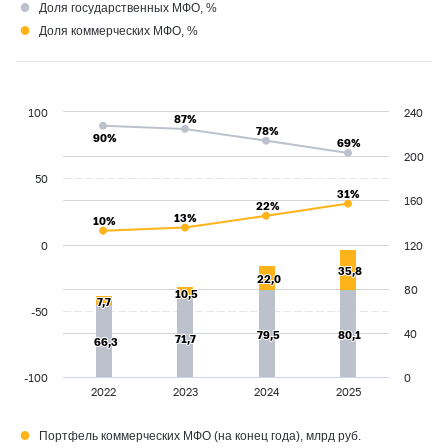
●
Доля государственных МФО, %
●
Доля коммерческих МФО, %
100
240
87%
87%
78%
78%
90%
90%
69%
69%
200
50
31%
31%
160
22%
22%
13%
13%
10%
10%
0
120
35,8
35,8
22,0
22,0
80
10,5
10,5
7,7
7,7
-50
40
79,5
79,5
80,1
80,1
71,7
71,7
66,3
66,3
-100
0
2022
2023
2024
2025
●
Портфель коммерческих МФО (на конец года), млрд руб.