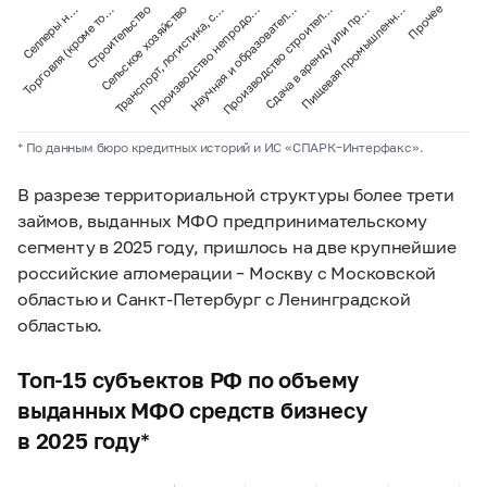
Транспорт, логистика, с…
Сельское хозяйство
Строительство
Торговля (кроме то…
Селлеры н…
Прочее
Пищевая промышленн…
Сдача в аренду или пр…
Производство строител…
Научная и образовател…
Производство непродо…
* По данным бюро кредитных историй и ИС «СПАРК–Интерфакс».
В разрезе территориальной структуры более трети
займов, выданных МФО предпринимательскому
сегменту в 2025 году, пришлось на две крупнейшие
российские агломерации – Москву с Московской
областью и Санкт-Петербург с Ленинградской
областью.
Топ-15 субъектов РФ по объему
выданных МФО средств бизнесу
в 2025 году*