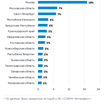
Москва
19%
19%
Московская область
7%
7%
Санкт-Петербург
7%
7%
Республика Калмыкия
4%
4%
Удмуртская Республика
4%
4%
Краснодарский край
3%
3%
Свердловская область
3%
3%
Ростовская область
3%
3%
Новосибирская область
2%
2%
Республика Татарстан
2%
2%
Тюменская область
2%
2%
Ленинградская область
2%
2%
Самарская область
2%
2%
Челябинская область
2%
2%
Кемеровская область
1%
1%
0
6
12
18
24
* По данным бюро кредитных историй и ИС «СПАРК–Интерфакс».