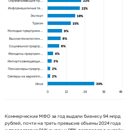
Обрабатывающие пр…
22%
22%
Информационные те…
21%
21%
Экспорт
18%
18%
Туризм
15%
15%
Молодые предприни…
9%
9%
Высокотехнологичн…
8%
8%
Социальное предпр…
8%
8%
Женщины-предприн…
4%
4%
Импортозамещающи…
3%
3%
Пенсионеры-предпр…
2%
2%
Селлеры на маркетпл…
2%
2%
Иное
30%
30%
0
12
24
36
48
Коммерческие МФО за год выдали бизнесу 94 млрд
рублей, почти на треть превысив объемы 2024 года
и предоставив 91% выдач и 95% договоров в онлайн-