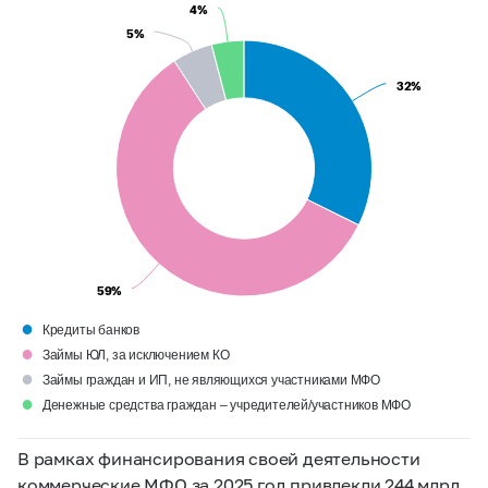
4%
4%
5%
5%
32%
32%
59%
59%
●
Кредиты банков
●
Займы ЮЛ, за исключением КО
●
Займы граждан и ИП, не являющихся участниками МФО
●
Денежные средства граждан – учредителей/участников МФО
В рамках финансирования своей деятельности
коммерческие МФО за 2025 год привлекли 244 млрд