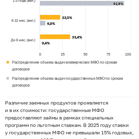
1-3 года (вкл.)
92,8%
92,8%
22,5%
22,5%
6-12 мес. (вкл.)
6,0%
6,0%
33,4%
33,4%
До 6 мес. (вкл.)
0,4%
0,4%
0
25
50
75
100
●
Распределение объема выдач коммерческих МФО по срокам
договоров
●
Распределение объема выдач государственных МФО по срокам
договоров
Различие заемных продуктов проявляется
и в их стоимости: государственные МФО
предоставляют займы в рамках специальных
программ по льготным ставкам. В 2025 году ставки
у государственных МФО не превышали 15% годовых,