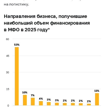
на логистику.
Направления бизнеса, получившие
наибольший объем финансирования
в МФО в 2025 году*
60
53%
53%
45
30
15
11%
11%
10%
10%
7%
7%
4%
4%
3%
3%
3%
3%
2%
2%
2%
2%
2%
2%
2%
2%
0