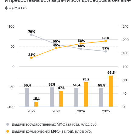
формате.
100
240
79%
79%
63%
63%
200
56%
56%
55%
55%
45%
45%
44%
44%
50
37%
37%
160
21%
21%
0
120
93,5
93,5
73,2
73,2
80
57,8
57,8
56,4
56,4
55,4
55,4
55,5
55,5
-50
47,6
47,6
40
15,1
15,1
-100
0
2022
2023
2024
2025
●
Выдачи государственных МФО (за год), млрд руб.
●
Выдачи коммерческих МФО (за год), млрд руб.