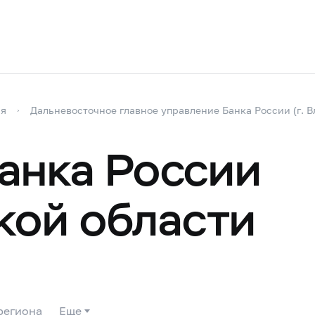
ия
Дальневосточное главное управление Банка России (г. В
анка России
кой области
региона
Еще