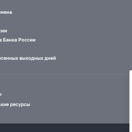
бмена
сии
в Банка России
есенных выходных дней
ы
ские ресурсы