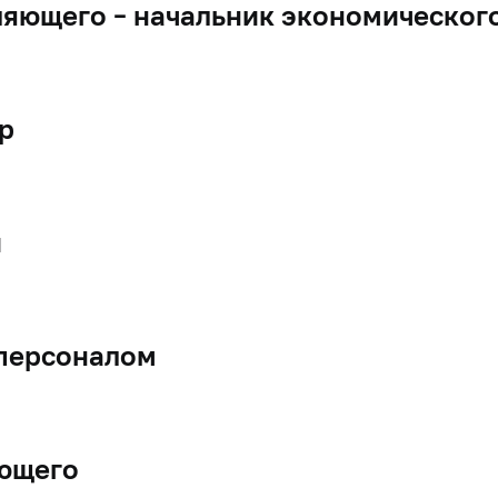
яющего – начальник экономического
р
и
 персоналом
ющего