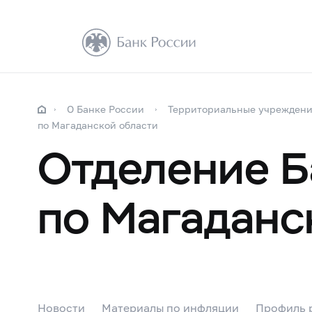
О Банке России
Территориальные учрежден
по Магаданской области
Отделение Б
по Магаданс
Новости
Материалы по инфляции
Профиль 