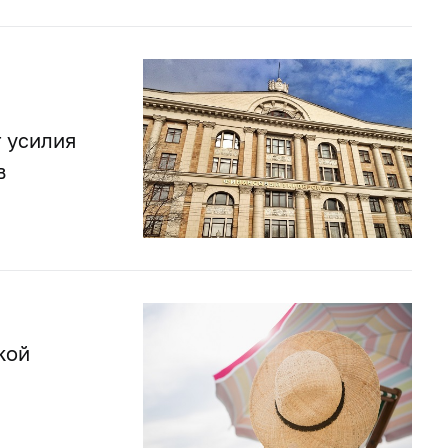
 усилия
в
кой