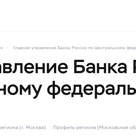
ия
Главное управление Банка России по Центральному фед
авление Банка
ному федераль
егиона (г. Москва)
Профиль региона (Московская об