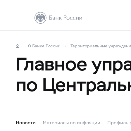
О Банке России
Территориальные учрежден
Главное упр
по Централь
Новости
Материалы по инфляции
Профиль р