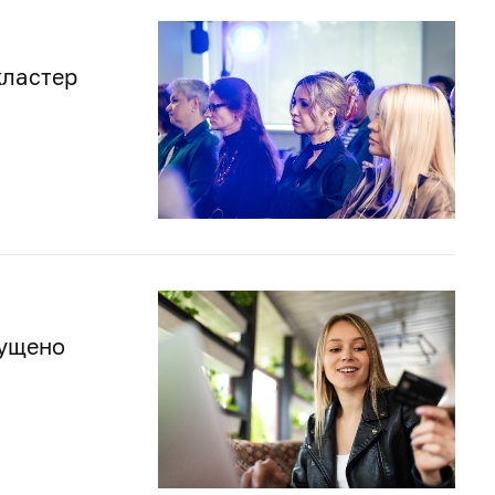
кластер
пущено