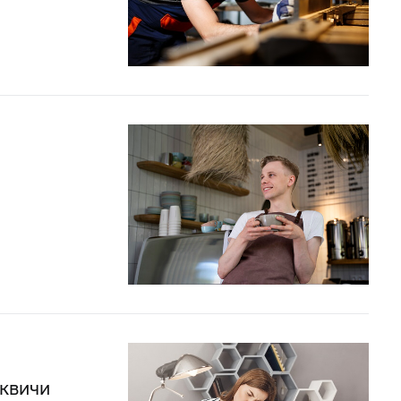
сквичи