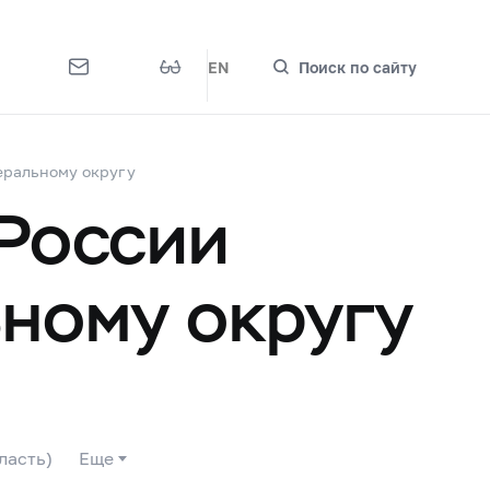
EN
Поиск по сайту
еральному округу
 России
ному округу
ласть)
Еще