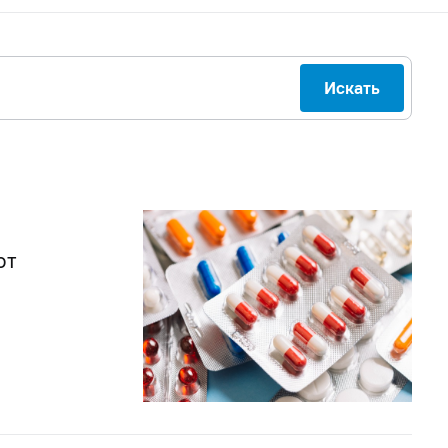
Искать
ют