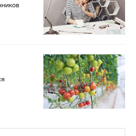
нников
ся