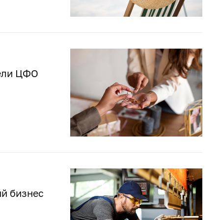
ели ЦФО
ий бизнес