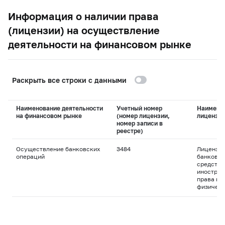
Информация о наличии права
(лицензии) на осуществление
деятельности на финансовом рынке
Раскрыть все строки с данными
Наименование деятельности
Учетный номер
Наимено
на финансовом рынке
(номер лицензии,
лицензи
номер записи в
реестре)
Осуществление банковских
3484
Лицензия
операций
банковск
средства
иностран
права пр
физическ