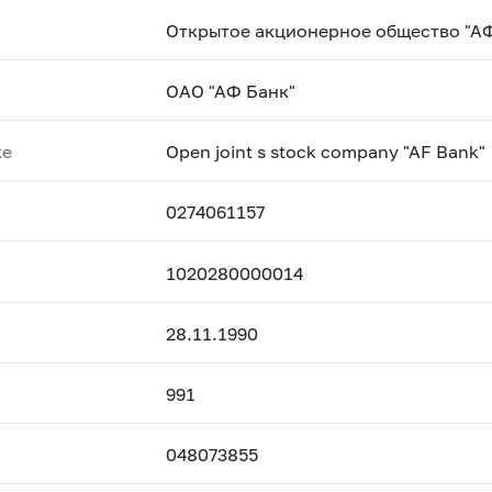
Открытое акционерное общество "А
ОАО "АФ Банк"
ке
Open joint s stock company "AF Bank"
0274061157
1020280000014
28.11.1990
991
048073855