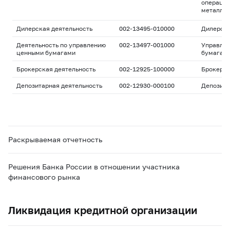
операций
металла
Дилерская деятельность
002-13495-010000
Дилерск
Деятельность по управлению
002-13497-001000
Управле
ценными бумагами
бумагам
Брокерская деятельность
002-12925-100000
Брокерс
Депозитарная деятельность
002-12930-000100
Депозита
Раскрываемая отчетность
Решения Банка России в отношении участника
финансового рынка
Ликвидация кредитной организации