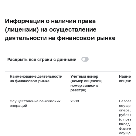
Информация о наличии права
(лицензии) на осуществление
деятельности на финансовом рынке
Раскрыть все строки с данными
Наименование деятельности
Учетный номер
Наимено
на финансовом рынке
(номер лицензии,
лицензи
номер записи в
реестре)
Осуществление банковских
2638
Базовая 
операций
осуществ
операций
рублях и
(с право
вклады д
физическ
осуществ