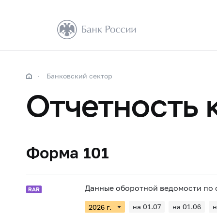
Банковский сектор
Отчетность 
Форма 101
Данные оборотной ведомости по с
на 01.07
на 01.06
н