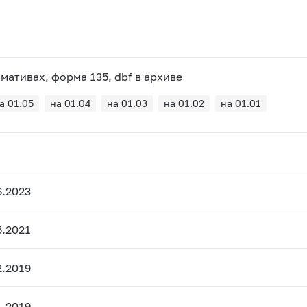
ативах, форма 135, dbf в архиве
а 01.05
на 01.04
на 01.03
на 01.02
на 01.01
6.2023
5.2021
2.2019
1.2019