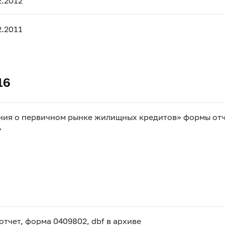
2.2012
2.2011
16
ния о первичном рынке жилищных кредитов» формы отч
»
чет, форма 0409802, dbf в архиве