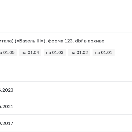
ала) («Базель III»), форма 123, dbf в архиве
а 01.05
на 01.04
на 01.03
на 01.02
на 01.01
6.2023
5.2021
.2017