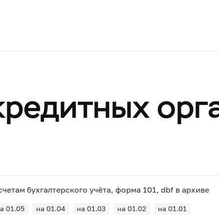
кредитных орг
четам бухгалтерского учёта, форма 101, dbf в архиве
а 01.05
на 01.04
на 01.03
на 01.02
на 01.01