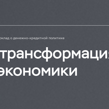
оклад о денежно-кредитной политике
 трансформаци
экономики