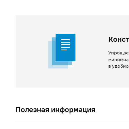
Конст
Упрощает
минимизи
в удобн
Полезная информация