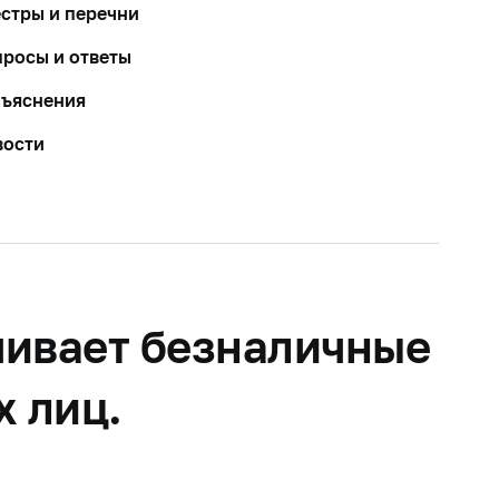
стры и перечни
росы и ответы
зъяснения
вости
чивает безналичные
х лиц.