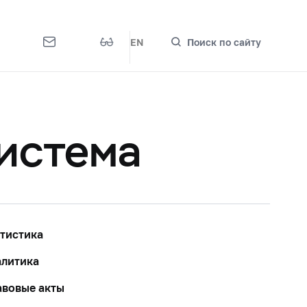
EN
Поиск по сайту
истема
тистика
алитика
вовые акты