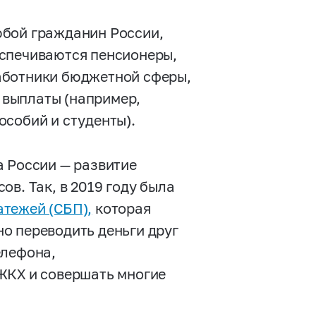
юбой гражданин России,
еспечиваются пенсионеры,
аботники бюджетной сферы,
выплаты (например,
особий и студенты).
а России — развитие
ов. Так, в 2019 году была
атежей (СБП),
которая
о переводить деньги друг
елефона,
ЖКХ и совершать многие