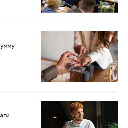
сумму
аги