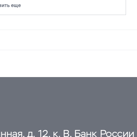
зить еще
ная, д. 12, к. В, Банк России