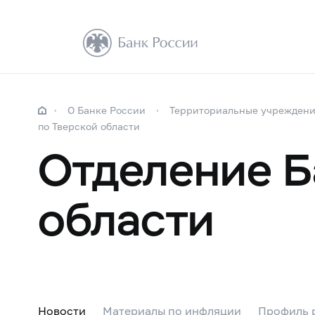
О Банке России
Территориальные учрежден
по Тверской области
Отделение Б
области
Новости
Материалы по инфляции
Профиль 