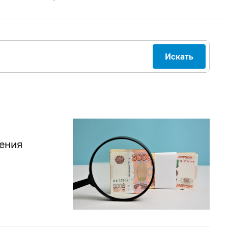
Искать
ения