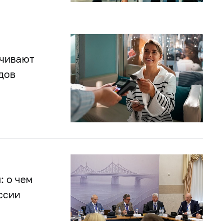
ачивают
дов
: о чем
ссии