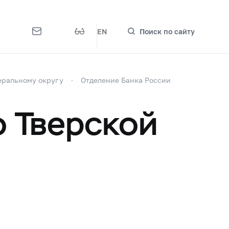
EN
Поиск по сайту
деральному округу
Отделение Банка России
о Тверской