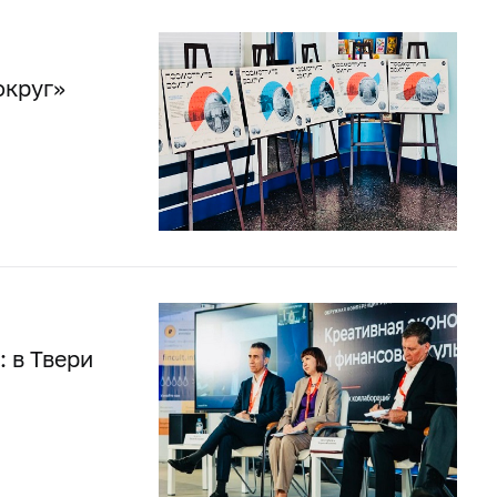
округ»
 в Твери