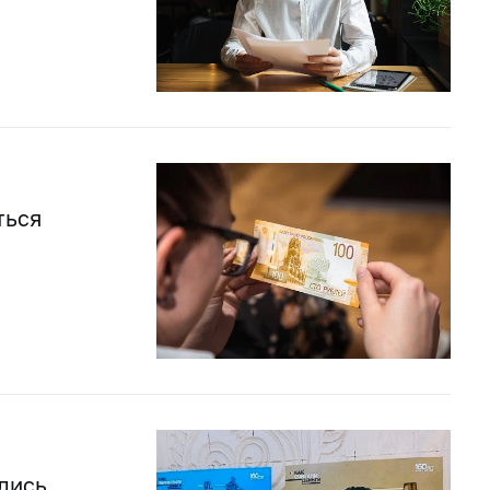
ться
лись