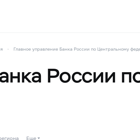
ия
Главное управление Банка России по Центральному фе
анка России п
региона
Еще