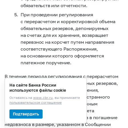
обязательств или отчетности.
При проведении регулирования
с перерасчетом и корректировкой объема
обязательных резервов, депонируемых
на счетах для их хранения, возвращает
перевзнос на корсчет путем направления
соответствующего Распоряжения,
на основании которого оформляется
платежное поручение.
В течение периода регулирования с перерасчетом
и корректировкой объема обязательных резервов,
На сайте Банка России
депонируемых на счетах для их хранения,
используются файлы cookie
кредитная организация
(филиал иностранного
Оставаясь на
www.cbr.ru
, вы принимаете
пользовательское соглашение
банка) осуществляет перевод платежным
поручением денежных средств на счета
Подтвердить
для хранения обязательных резервов в погашение
недовзноса в размере, указанном в Сообщении