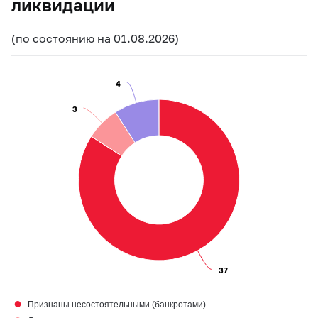
ликвидации
(по состоянию на 01.08.2026)
4
4
3
3
37
37
●
Признаны несостоятельными (банкротами)