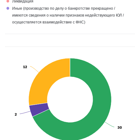
●
Ликвидация
●
Иные (производство по делу о банкротстве прекращено /
имеются сведения о наличии признаков недействующего ЮЛ /
осуществляется взаимодействие с ФНС)
12
12
2
2
30
30