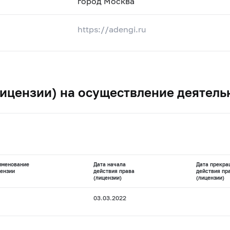
город Москва
https://adengi.ru
ицензии) на осуществление деятель
именование
Дата начала
Дата прекра
ензии
действия права
действия пр
(лицензии)
(лицензии)
03.03.2022