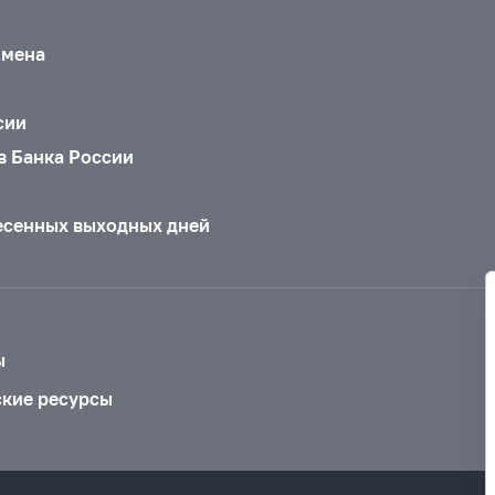
бмена
сии
в Банка России
есенных выходных дней
ы
ские ресурсы