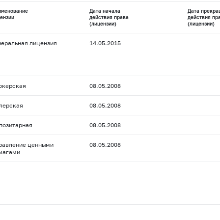
именование
Дата начала
Дата прекра
ензии
действия права
действия пр
(лицензии)
(лицензии)
неральная лицензия
14.05.2015
окерская
08.05.2008
лерская
08.05.2008
позитарная
08.05.2008
равление ценными
08.05.2008
магами