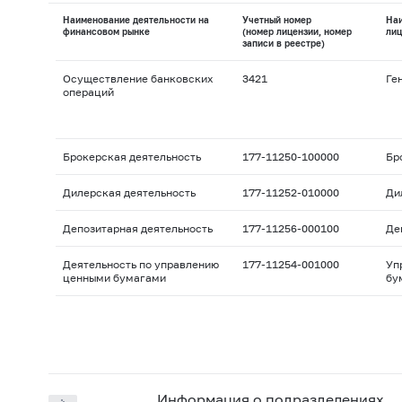
Наименование деятельности на
Учетный номер
На
финансовом рынке
(номер лицензии, номер
лиц
записи в реестре)
Осуществление банковских
3421
Ге
операций
Брокерская деятельность
177-11250-100000
Бр
Дилерская деятельность
177-11252-010000
Ди
Депозитарная деятельность
177-11256-000100
Де
Деятельность по управлению
177-11254-001000
Уп
ценными бумагами
бу
Информация о подразделениях