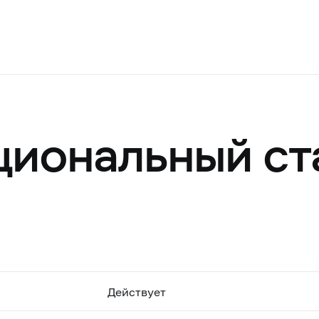
циональный ст
Действует