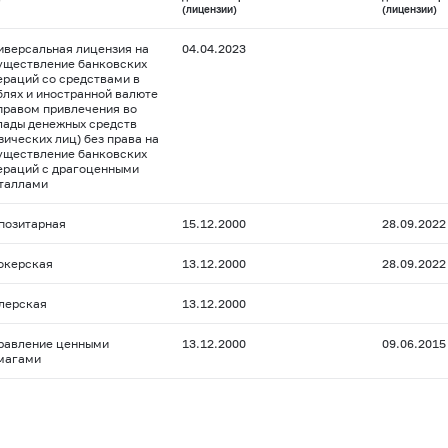
(лицензии)
(лицензии)
иверсальная лицензия на
04.04.2023
уществление банковских
ераций со средствами в
блях и иностранной валюте
 правом привлечения во
лады денежных средств
зических лиц) без права на
уществление банковских
ераций с драгоценными
таллами
позитарная
15.12.2000
28.09.2022
окерская
13.12.2000
28.09.2022
лерская
13.12.2000
равление ценными
13.12.2000
09.06.2015
магами