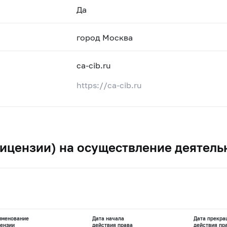
Да
город Москва
ca-cib.ru
https://ca-cib.ru
ицензии) на осуществление деятель
именование
Дата начала
Дата прекра
ензии
действия права
действия пр