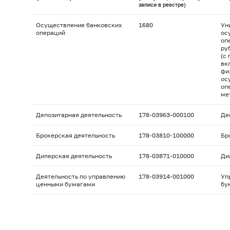
записи в реестре)
Осуществление банковских
1680
Ун
операций
ос
оп
ру
(с
вк
фи
ос
оп
ме
Депозитарная деятельность
178-03963-000100
Де
Брокерская деятельность
178-03810-100000
Бр
Дилерская деятельность
178-03871-010000
Ди
Деятельность по управлению
178-03914-001000
Уп
ценными бумагами
бу