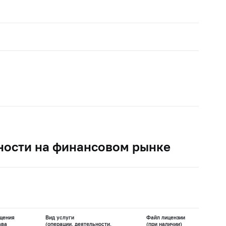
ности на финансовом рынке
щения
Вид услуги
Файл лицензии
ава
(операции, деятельности,
(при наличии)