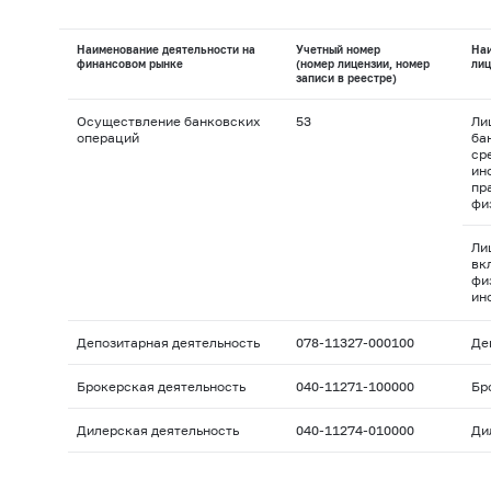
Наименование деятельности на
Учетный номер
На
финансовом рынке
(номер лицензии, номер
лиц
записи в реестре)
Осуществление банковских
53
Ли
операций
ба
ср
ин
пр
фи
Ли
вк
фи
ин
Депозитарная деятельность
078-11327-000100
Де
Брокерская деятельность
040-11271-100000
Бр
Дилерская деятельность
040-11274-010000
Ди