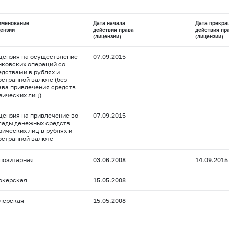
именование
Дата начала
Дата прекра
ензии
действия права
действия пр
(лицензии)
(лицензии)
цензия на осуществление
07.09.2015
нковских операций со
едствами в рублях и
остранной валюте (без
ава привлечения средств
зических лиц)
цензия на привлечение во
07.09.2015
лады денежных средств
зических лиц в рублях и
остранной валюте
позитарная
03.06.2008
14.09.2015
окерская
15.05.2008
лерская
15.05.2008