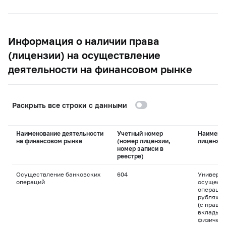
Информация о наличии права
(лицензии) на осуществление
деятельности на финансовом рынке
Раскрыть все строки с данными
Наименование деятельности
Учетный номер
Наимено
на финансовом рынке
(номер лицензии,
лицензи
номер записи в
реестре)
Осуществление банковских
604
Универса
операций
осуществ
операций
рублях и
(с право
вклады д
физическ