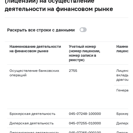
(лицензии) на осуществление
деятельности на финансовом рынке
Раскрыть все строки с данными
Наименование деятельности
Учетный номер
Наимено
на финансовом рынке
(номер лицензии,
лицензи
номер записи в
реестре)
Осуществление банковских
2755
Лицензия
операций
вклады и
драгоцен
Генераль
Брокерская деятельность
045-07248-100000
Брокерс
Дилерская деятельность
045-07255-010000
Дилерск
Депозитарная деятельность
045-07265-000100
Депозита