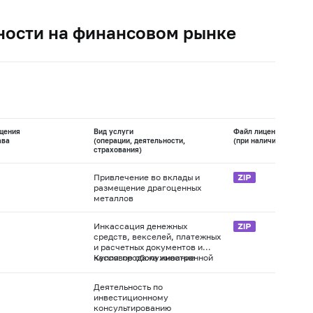
ности на финансовом рынке
щения
Вид услуги
Файл лицензии
ава
(операции, деятельности,
(при наличии)
страхования)
Привлечение во вклады и
размещение драгоценных
металлов
Инкассация денежных
средств, векселей, платежных
и расчетных документов и
кассовое обслуживание
Купля-продажа иностранной
физических и юридических
валюты в наличной и
лиц
безналичной формах
Деятельность по
Осуществление переводов
инвестиционному
денежных средств без
консультированию
открытия банковских счетов,