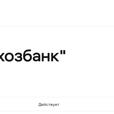
хозбанк"
Действует