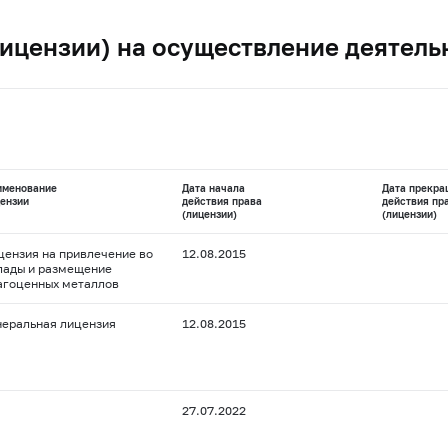
ицензии) на осуществление деятель
именование
Дата начала
Дата прекра
ензии
действия права
действия пр
(лицензии)
(лицензии)
цензия на привлечение во
12.08.2015
лады и размещение
агоценных металлов
неральная лицензия
12.08.2015
27.07.2022