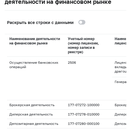
деятельности на финансовом рынке
Раскрыть все строки с данными
Наименование деятельности
Учетный номер
Наимено
на финансовом рынке
(номер лицензии,
лицензи
номер записи в
реестре)
Осуществление банковских
2506
Лицензия
операций
вклады и
драгоцен
Генераль
Брокерская деятельность
177-07272-100000
Брокерс
Дилерская деятельность
177-07278-010000
Дилерск
Депозитарная деятельность
177-07280-000100
Депозита