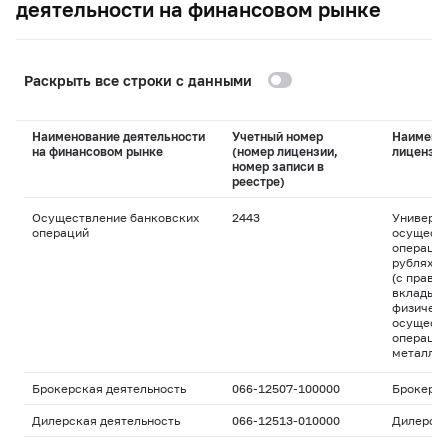
деятельности на финансовом рынке
Раскрыть все строки с данными
Наименование деятельности
Учетный номер
Наимено
на финансовом рынке
(номер лицензии,
лицензи
номер записи в
реестре)
Осуществление банковских
2443
Универса
операций
осуществ
операций
рублях и
(с право
вклады д
физическ
осуществ
операций
металла
Брокерская деятельность
066-12507-100000
Брокерс
Дилерская деятельность
066-12513-010000
Дилерск