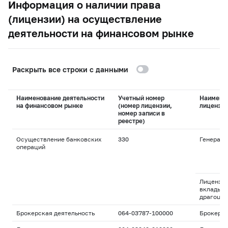
Информация о наличии права
(лицензии) на осуществление
деятельности на финансовом рынке
Раскрыть все строки с данными
Наименование деятельности
Учетный номер
Наимено
на финансовом рынке
(номер лицензии,
лицензи
номер записи в
реестре)
Осуществление банковских
330
Генераль
операций
Лицензия
вклады и
драгоцен
Брокерская деятельность
064-03787-100000
Брокерс