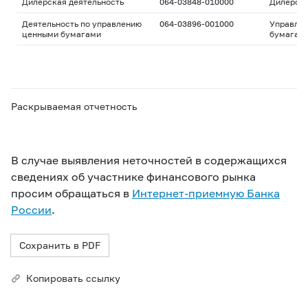
Дилерская деятельность
064-03848-010000
Дилерск
Деятельность по управлению
064-03896-001000
Управле
ценными бумагами
бумагам
Раскрываемая отчетность
В случае выявления неточностей в содержащихся
сведениях об участнике финансового рынка
просим обращаться в
Интернет-приемную Банка
России
.
Сохранить в PDF
Копировать ссылку