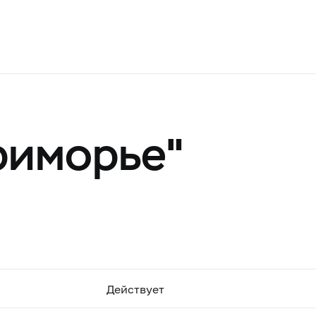
риморье"
Действует