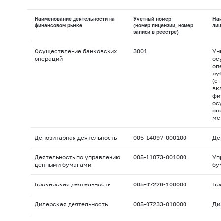
Наименование деятельности на
Учетный номер
На
финансовом рынке
(номер лицензии, номер
лиц
записи в реестре)
Осуществление банковских
3001
Ун
операций
ос
оп
ру
(с
вк
фи
ос
оп
ме
Депозитарная деятельность
005-14097-000100
Де
Деятельность по управлению
005-11073-001000
Уп
ценными бумагами
бу
Брокерская деятельность
005-07226-100000
Бр
Дилерская деятельность
005-07233-010000
Ди