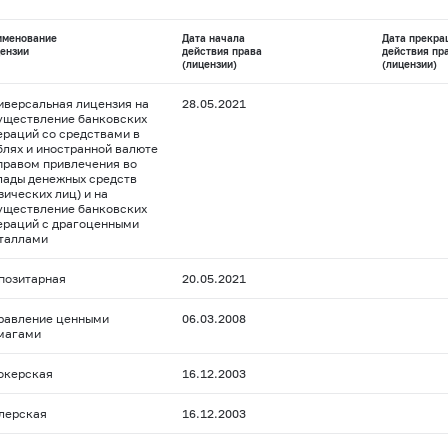
именование
Дата начала
Дата прекра
ензии
действия права
действия пр
(лицензии)
(лицензии)
иверсальная лицензия на
28.05.2021
уществление банковских
ераций со средствами в
блях и иностранной валюте
 правом привлечения во
лады денежных средств
зических лиц) и на
уществление банковских
ераций с драгоценными
таллами
позитарная
20.05.2021
равление ценными
06.03.2008
магами
окерская
16.12.2003
лерская
16.12.2003