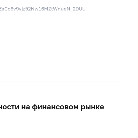
FaZaCc6v9vjz52Nw16MZtWnueN_2DUU
ности на финансовом рынке