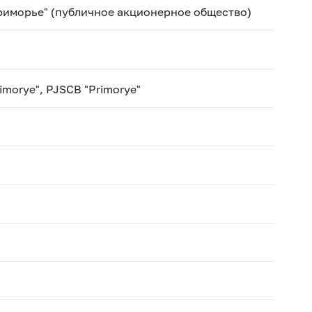
риморье" (публичное акционерное общество)
rimorye", PJSCB "Primorye"