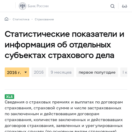
Статистика
Страхование
Статистические показатели и
информация об отдельных
субъектах страхового дела
2016
9 месяцев
первое полугодие
I кв
Сведения о страховых премиях и выплатах по договорам
страхования, страховой сумме и числе застрахованных
по заключенным и действовавшим договорам
страхования, количестве заключенных и действовавших
договоров страхования, заявленных и урегулированных
страховых случаях (по основным видам страхования)