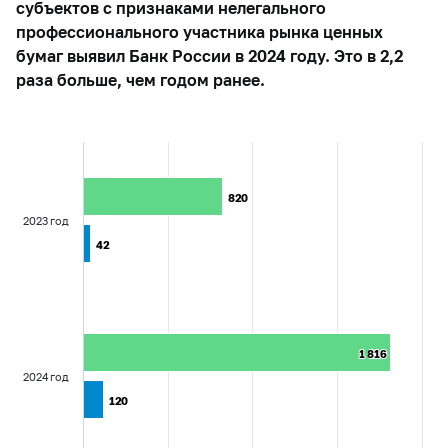
субъектов с признаками нелегального
профессионального участника рынка ценных
бумаг выявил Банк России в 2024 году. Это в 2,2
раза больше, чем годом ранее.
820
820
2023 год
42
42
1 816
1 816
2024 год
120
120