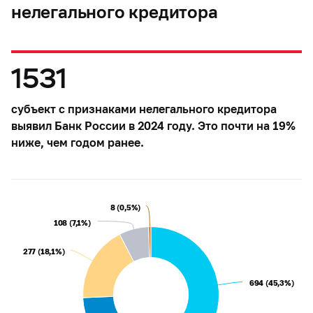
нелегального кредитора
1531
субъект с признаками нелегального кредитора
выявил Банк России в 2024 году. Это почти на 19%
ниже, чем годом ранее.
8 (0,5%)
8 (0,5%)
108 (7,1%)
108 (7,1%)
277 (18,1%)
277 (18,1%)
694 (45,3%)
694 (45,3%)