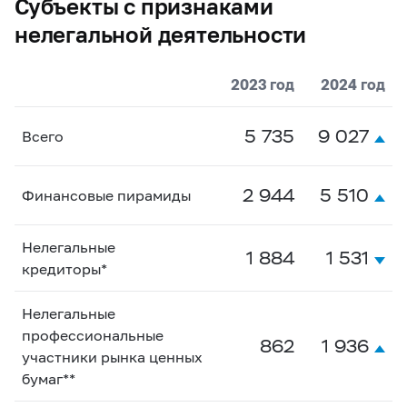
Субъекты с признаками
нелегальной деятельности
2023 год
2024 год
5 735
9 027
Всего
2 944
5 510
Финансовые пирамиды
Нелегальные
1 884
1 531
кредиторы*
Нелегальные
профессиональные
862
1 936
участники рынка ценных
бумаг**