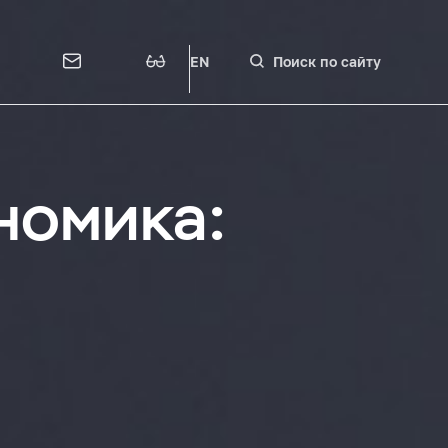
EN
Поиск по сайту
номика: