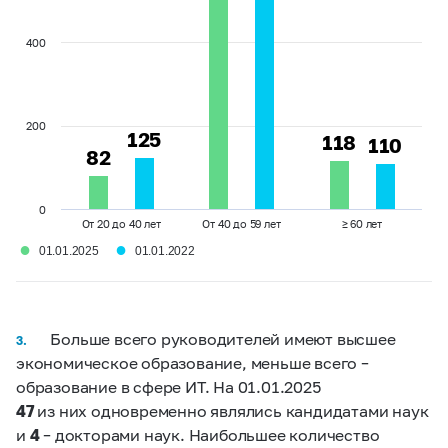
400
200
125
125
118
118
110
110
82
82
0
От 20 до 40 лет
От 40 до 59 лет
≥ 60 лет
●
●
01.01.2025
01.01.2022
Больше всего руководителей имеют высшее
3.
экономическое образование, меньше всего –
образование в сфере ИТ. На 01.01.2025
47
из них одновременно являлись кандидатами наук
и
4
– докторами наук. Наибольшее количество