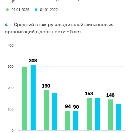
●
●
01.01.2025
01.01.2022
Средний стаж руководителей финансовых
4.
организаций в должности – 5 лет.
400
308
308
300
190
190
200
153
153
146
146
94
94
90
90
100
0