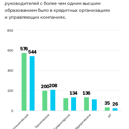
руководителей с более чем одним высшим
образованием было в кредитных организациях
и управляющих компаниях.
800
576
576
600
544
544
400
208
208
200
200
200
134
134
136
136
35
35
26
26
0
ИТ
Техническое
Экономическое
Юридическое
Гуманитарное