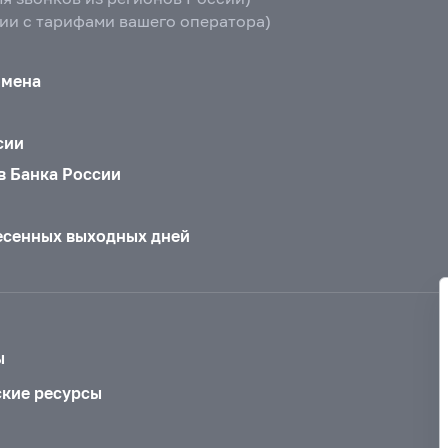
вии с тарифами вашего оператора)
бмена
сии
в Банка России
есенных выходных дней
ы
ские ресурсы